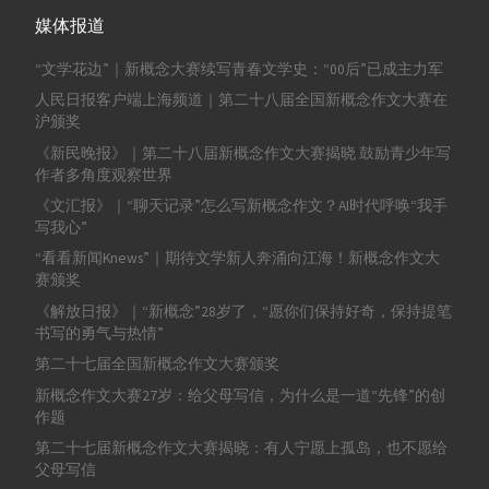
媒体报道
“文学花边”｜新概念大赛续写青春文学史：“00后”已成主力军
人民日报客户端上海频道｜第二十八届全国新概念作文大赛在
沪颁奖
《新民晚报》｜第二十八届新概念作文大赛揭晓 鼓励青少年写
作者多角度观察世界
《文汇报》｜“聊天记录”怎么写新概念作文？AI时代呼唤“我手
写我心”
“看看新闻Knews”｜期待文学新人奔涌向江海！新概念作文大
赛颁奖
《解放日报》｜“新概念”28岁了，“愿你们保持好奇，保持提笔
书写的勇气与热情”
第二十七届全国新概念作文大赛颁奖
新概念作文大赛27岁：给父母写信，为什么是一道“先锋”的创
作题
第二十七届新概念作文大赛揭晓：有人宁愿上孤岛，也不愿给
父母写信