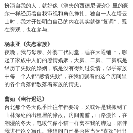
扮演自我的人，就好像《消失的西德尼·豪尔》里的豪
尔一样经历着自我审视和角色挣扎。独自一人在塔云
山时，我才开始明白自己的内在其实就像“复调”，既
在旁观，也在参与。
杨隶亚《失恋家族》
夜晚，我与母亲、外婆三代同堂，睡在大通铺上，聊
起了家族中人们的感情婚姻，大舅、二舅、三舅或是
经历了失败的婚姻，或是没有得到过爱情，似乎家族
中每一个人都“感情失败”，在我们躺着的这个房间里
的各个角落都散落着家族的情史。
曹姮《幽行迟迟》
台北那个冬天似乎比往年都要冷，又或许是我搬到了
山林深处的出租屋的缘故。房间偏僻，山路漫长，在
潮湿的冬天，电暖气像小猫一样窝在我的脚边，陪伴
我进行论文写作。我追问自己是否应当为“喜欢”付出