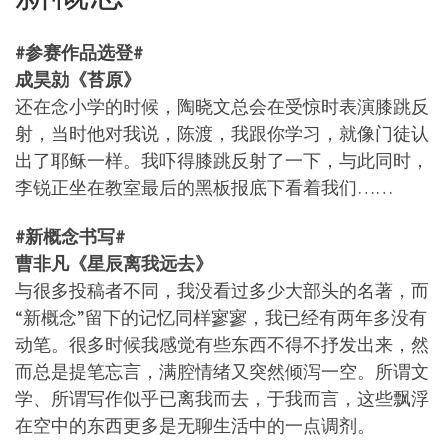
#参赛作品选登#
成昊勍《苔原》
还在念小学的时候，陶晓文总会在受惊时表演膝跳反
射，当时他对我说，陈渡，我跟你学习，就像门徒认
出了耶稣一样。我吓得膝跳反射了一下，与此同时，
李锐正坐在教室最后的黑板报底下看着我们……
#新概念书写#
曹非凡《星辰离我远去》
与很多投稿者不同，我没看过多少大部头的名著，而
“新概念”留下的记忆同样寥寥，我已经有两年多没有
动笔。很多时候我感觉有些东西不得不抒发出来，然
而总是提笔忘言，满腔情绪又突然倾泻一空。所谓文
学、所谓写作似乎已离我而去，于我而言，这些飘浮
在空中的东西更多是无聊生活中的一点调剂。