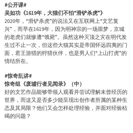
#公开课#
吴如功《1619年，大猫们不怕“滑铲杀虎”》
2020年，“滑铲杀虎”的说法又在互联网上“文艺复
兴”，而早在1619年，因为明神宗的一场噩梦，京城
的老虎们就惨遭“饿毙”。虽然这种灭顶之灾在明代发
生过不止一次，但这些大猫其实是帝国怀远四夷的门
面，君王游猎的狩猎伙伴，也是男人们“上山打虎”的
情结所在。
#惊奇乱讲#
惊奇组《废墟行者见闻录》（中）
好的文艺作品能够带领人观看并尝试理解未曾经历的
世界，而这又是否多少能呈现出创作者所属的某种生
态及其局限？他们又会怎样处理经验，并面对经验枯
竭的问题？