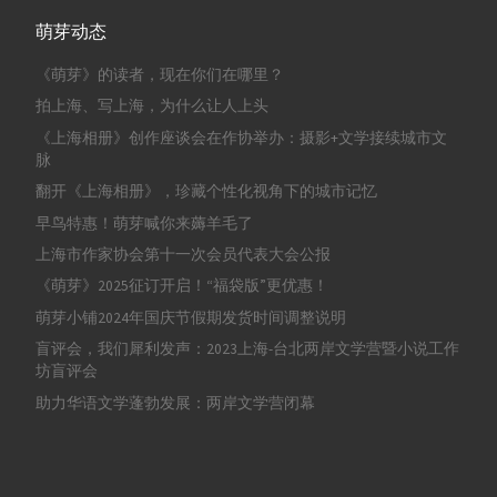
萌芽动态
《萌芽》的读者，现在你们在哪里？
拍上海、写上海，为什么让人上头
《上海相册》创作座谈会在作协举办：摄影+文学接续城市文
脉
翻开《上海相册》，珍藏个性化视角下的城市记忆
早鸟特惠！萌芽喊你来薅羊毛了
上海市作家协会第十一次会员代表大会公报
《萌芽》2025征订开启！“福袋版”更优惠！
萌芽小铺2024年国庆节假期发货时间调整说明
盲评会，我们犀利发声：2023上海-台北两岸文学营暨小说工作
坊盲评会
助力华语文学蓬勃发展：两岸文学营闭幕