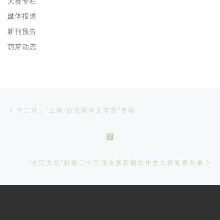
大赛专栏
媒体报道
新刊预告
萌芽动态
文章导航
Previous post
十二月，“上海-台北两岸文学营”专辑
BACK TO POST LIST
Ne
“长江文艺”杯第二十三届全国新概念作文大赛复赛名单