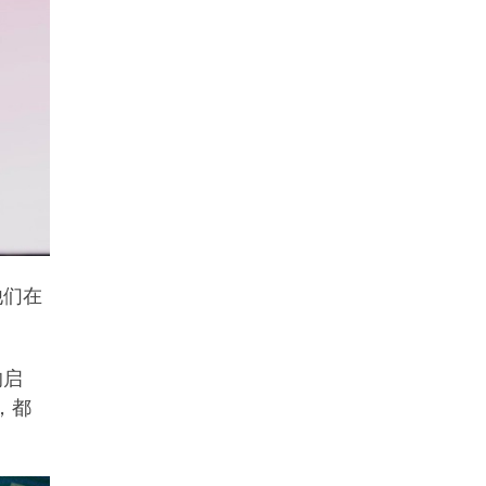
他们在
的启
，都