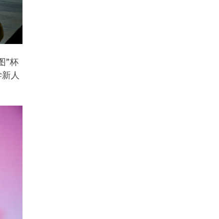
图”杯
学新人