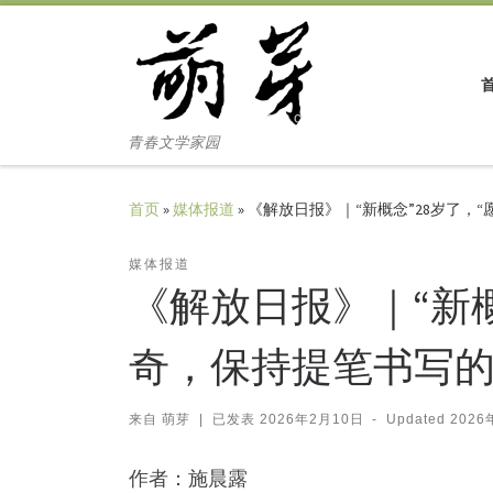
Skip to content
青春文学家园
首页
»
媒体报道
»
《解放日报》｜“新概念”28岁了，
媒体报道
《解放日报》｜“新概
奇，保持提笔书写的
来自
萌芽
|
已发表
2026年2月10日
-
Updated
2026
作者：施晨露