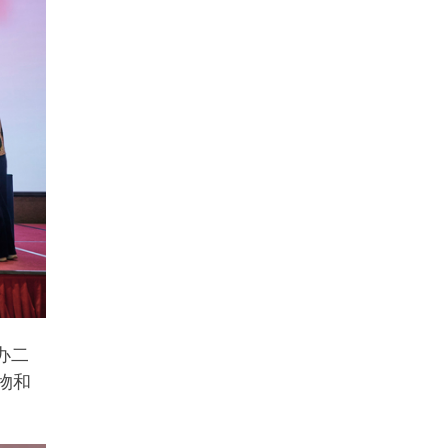
办二
物和