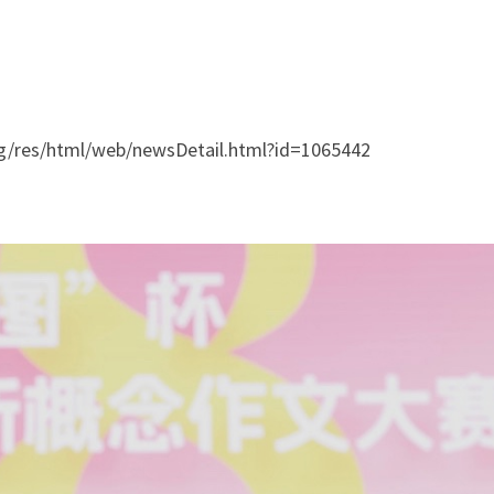
/res/html/web/newsDetail.html?id=1065442