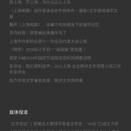
拍上海、写上海，为什么让人上头
《上海相册》创作座谈会在作协举办：摄影+文学接续城市文
脉
翻开《上海相册》，珍藏个性化视角下的城市记忆
早鸟特惠！萌芽喊你来薅羊毛了
上海市作家协会第十一次会员代表大会公报
《萌芽》2025征订开启！“福袋版”更优惠！
萌芽小铺2024年国庆节假期发货时间调整说明
盲评会，我们犀利发声：2023上海-台北两岸文学营暨小说工作
坊盲评会
助力华语文学蓬勃发展：两岸文学营闭幕
媒体报道
“文学花边”｜新概念大赛续写青春文学史：“00后”已成主力军