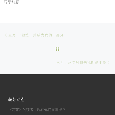
萌芽动态
文章导航
Previous post
五月，“塑造，并成为我的一部分”
BACK TO POST LIST
Ne
六月，意义对我来说即是本质
萌芽动态
《萌芽》的读者，现在你们在哪里？