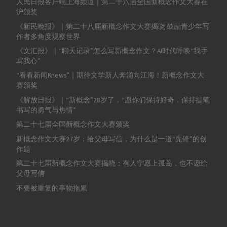
人民日报客户端上海频道｜第二十八届全国新概念作文大赛在
沪颁奖
《新民晚报》｜第二十八届新概念作文大赛揭晓 鼓励青少年写
作者多角度观察世界
《文汇报》｜“聊天记录”怎么写新概念作文？AI时代呼唤“我手
写我心”
“看看新闻Knews”｜期待文学新人奔涌向江海！新概念作文大
赛颁奖
《解放日报》｜“新概念”28岁了，“愿你们保持好奇，保持提笔
书写的勇气与热情”
第二十七届全国新概念作文大赛颁奖
新概念作文大赛27岁：给父母写信，为什么是一道“先锋”的创
作题
第二十七届新概念作文大赛揭晓：有人宁愿上孤岛，也不愿给
父母写信
不要被重复的事物拖累