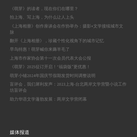
《萌芽》的读者，现在你们在哪里？
拍上海、写上海，为什么让人上头
《上海相册》创作座谈会在作协举办：摄影+文学接续城市文
脉
翻开《上海相册》，珍藏个性化视角下的城市记忆
早鸟特惠！萌芽喊你来薅羊毛了
上海市作家协会第十一次会员代表大会公报
《萌芽》2025征订开启！“福袋版”更优惠！
萌芽小铺2024年国庆节假期发货时间调整说明
盲评会，我们犀利发声：2023上海-台北两岸文学营暨小说工作
坊盲评会
助力华语文学蓬勃发展：两岸文学营闭幕
媒体报道