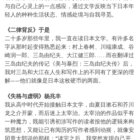
与自己心灵上的一点感应，通过文学反映当下日本年
轻人的种种生活状态、情感处境与自我寻觅。
《二律背反》于是
二十多岁那些年里，我一直在读日本文学。有许多名
字从那时起变得熟悉起来：村上春树、川端康成、谷
崎润一郎、三岛由纪夫、大江健三郎……而在翻译过
三岛由纪夫的传记《美与暴烈：三岛由纪夫传》后，
我对三岛和大江在人生和写作上的不同有了更深的理
解——他们就像是日本这枚硬币的两面。
《失格与虚弱》杨兆丰
我从高中时代开始接触日本文学，由夏目漱石和芥川
龙之介开蒙，而后迷上太宰治。太宰治的作品似乎有
一种魔力，既能引诱初涉写作的读者按他的逻辑来构
筑思想，又能让已有阅历的写作者感到动摇，就像安
冈章太郎说的那样：“读完之后，我突然发现自己开