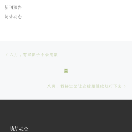
新刊预告
萌芽动态
文章导航
Previous post
六月，有些影子不会消散
BACK TO POST LIST
Ne
八月，我接过桨让这艘船继续航行下去
萌芽动态