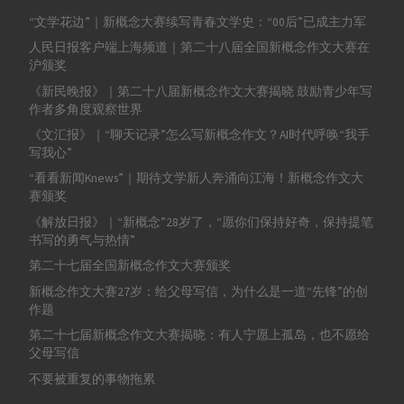
“文学花边”｜新概念大赛续写青春文学史：“00后”已成主力军
人民日报客户端上海频道｜第二十八届全国新概念作文大赛在
沪颁奖
《新民晚报》｜第二十八届新概念作文大赛揭晓 鼓励青少年写
作者多角度观察世界
《文汇报》｜“聊天记录”怎么写新概念作文？AI时代呼唤“我手
写我心”
“看看新闻Knews”｜期待文学新人奔涌向江海！新概念作文大
赛颁奖
《解放日报》｜“新概念”28岁了，“愿你们保持好奇，保持提笔
书写的勇气与热情”
第二十七届全国新概念作文大赛颁奖
新概念作文大赛27岁：给父母写信，为什么是一道“先锋”的创
作题
第二十七届新概念作文大赛揭晓：有人宁愿上孤岛，也不愿给
父母写信
不要被重复的事物拖累