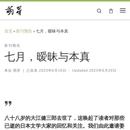
Skip to content
Search
主
首页
»
新刊预告
»
七月，暧昧与本真
新刊预告
七月，暧昧与本真
来自
萌芽
|
已发表
2023年6月16日
-
Updated
2023年6月29日
八十八岁的大江健三郎去世了，这唤起了读者对那些
已逝的日本文学大家的回忆和关注。我们由此邀请姜