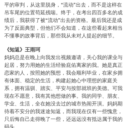
平的审判，从这里脱身，“流动”出去，而不是这样在
吊车尾的位置苟延残喘。终于，在考出四百多名的成
绩后，我获得了被“流动”出去的资格。最后我还是成
为了反面典型，但他们不会知道，在这些看起来相当
不懂事的故事背后，那些我从未对人提起的细节。
《知返》王雨珂
妈妈总是在晚上向我发出视频邀请，关心我的课业与
起居，努力用她的生活经验庇佑离家的我。她是真正
恋家的人，按照她的预想，我会顺利毕业，在家乡拥
有体面、稳定的生活，构建起她心中理想的家庭关
系，拥有温驯、踏实、平安与按部就班的美德。可我
现在不愿意，我有其他想做的事。我的同学、朋友、
学业、生活，全在她没去过的城市热闹开演。妈妈期
待着不安分的我迷途知返，而我现在仅有一些愧意，
只后悔自己走得晚了一些，还远远没有抵达属于我的
码头。