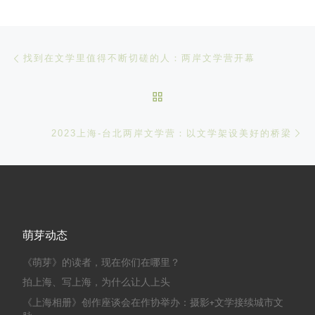
文章导航
Previous post
找到在文学里值得不断切磋的人：两岸文学营开幕
BACK TO POST LIST
Ne
2023上海-台北两岸文学营：以文学架设美好的桥梁
萌芽动态
《萌芽》的读者，现在你们在哪里？
拍上海、写上海，为什么让人上头
《上海相册》创作座谈会在作协举办：摄影+文学接续城市文