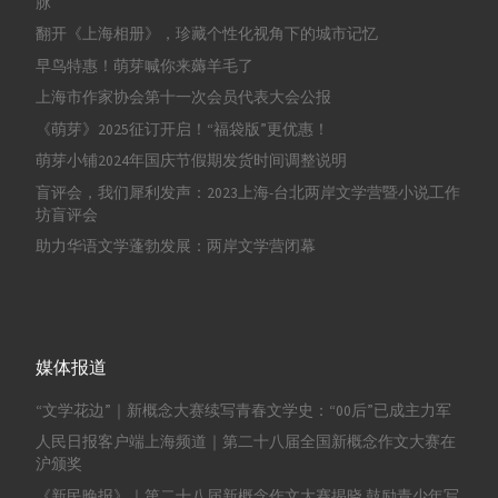
脉
翻开《上海相册》，珍藏个性化视角下的城市记忆
早鸟特惠！萌芽喊你来薅羊毛了
上海市作家协会第十一次会员代表大会公报
《萌芽》2025征订开启！“福袋版”更优惠！
萌芽小铺2024年国庆节假期发货时间调整说明
盲评会，我们犀利发声：2023上海-台北两岸文学营暨小说工作
坊盲评会
助力华语文学蓬勃发展：两岸文学营闭幕
媒体报道
“文学花边”｜新概念大赛续写青春文学史：“00后”已成主力军
人民日报客户端上海频道｜第二十八届全国新概念作文大赛在
沪颁奖
《新民晚报》｜第二十八届新概念作文大赛揭晓 鼓励青少年写