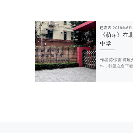
已发表
2018年6月
《萌芽》在
中学
作者 陈惊雷 讲
钟，我坐在台下看 
文章导航
Previous post