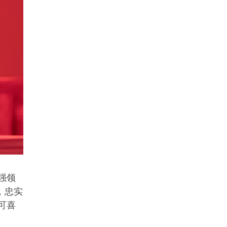
强领
，忠实
可喜