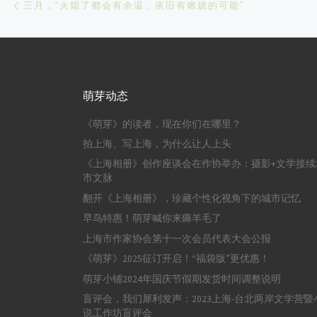
三月，“火熄了都会有余温，依旧有燃烧的可能”
萌芽动态
《萌芽》的读者，现在你们在哪里？
拍上海、写上海，为什么让人上头
《上海相册》创作座谈会在作协举办：摄影+文学接续
市文脉
翻开《上海相册》，珍藏个性化视角下的城市记忆
早鸟特惠！萌芽喊你来薅羊毛了
上海市作家协会第十一次会员代表大会公报
《萌芽》2025征订开启！“福袋版”更优惠！
萌芽小铺2024年国庆节假期发货时间调整说明
盲评会，我们犀利发声：2023上海-台北两岸文学营暨
说工作坊盲评会