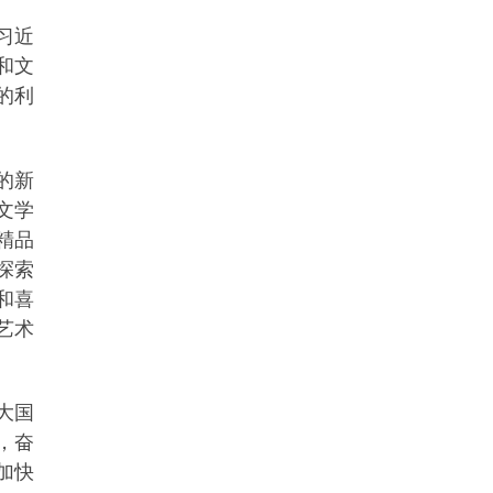
习近
和文
的利
的新
文学
精品
探索
和喜
艺术
大国
，奋
加快