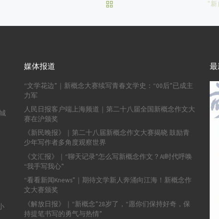
BACK TO POST LIST
“
媒体报道
最
“文学花边”｜新概念大赛续写青春文学史：“00后”已成主
力军
人民日报客户端上海频道｜第二十八届全国新概念作文大
城
赛在沪颁奖
《新民晚报》｜第二十八届新概念作文大赛揭晓 鼓励青
少年写作者多角度观察世界
《文汇报》｜“聊天记录”怎么写新概念作文？AI时代呼唤
“我手写我心”
“看看新闻Knews”｜期待文学新人奔涌向江海！新概念作
文大赛颁奖
《解放日报》｜“新概念”28岁了，“愿你们保持好奇，保
小
持提笔书写的勇气与热情”