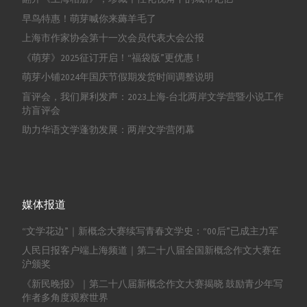
早鸟特惠！萌芽喊你来薅羊毛了
上海市作家协会第十一次会员代表大会公报
《萌芽》2025征订开启！“福袋版”更优惠！
萌芽小铺2024年国庆节假期发货时间调整说明
盲评会，我们犀利发声：2023上海-台北两岸文学营暨小说工作
坊盲评会
助力华语文学蓬勃发展：两岸文学营闭幕
媒体报道
“文学花边”｜新概念大赛续写青春文学史：“00后”已成主力军
人民日报客户端上海频道｜第二十八届全国新概念作文大赛在
沪颁奖
《新民晚报》｜第二十八届新概念作文大赛揭晓 鼓励青少年写
作者多角度观察世界