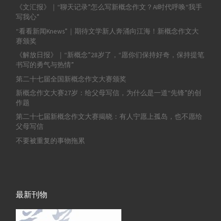
《文汇报》｜“聊天记录”怎么写新概念作文？AI时代呼唤“我手
写我心”
“看看新闻Knews”｜期待文学新人奔涌向江海！新概念作文大
赛颁奖
《解放日报》｜“新概念”28岁了，“愿你们保持好奇，保持提笔
书写的勇气与热情”
第二十七届全国新概念作文大赛颁奖
新概念作文大赛27岁：给父母写信，为什么是一道“先锋”的创
作题
第二十七届新概念作文大赛揭晓：有人宁愿上孤岛，也不愿给
父母写信
不要被重复的事物拖累
最新刊物