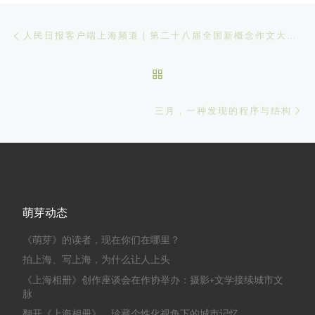
文章导航
Previous post
人民日报客户端上海频道｜第二十八届全国新概念作文大赛在沪颁奖
BACK TO POST LIST
Ne
三月，一种发现的程序与结构
萌芽动态
《萌芽》的读者，现在你们在哪里？
拍上海、写上海，为什么让人上头
《上海相册》创作座谈会在作协举办：摄影+文学接续城市文
脉
翻开《上海相册》，珍藏个性化视角下的城市记忆