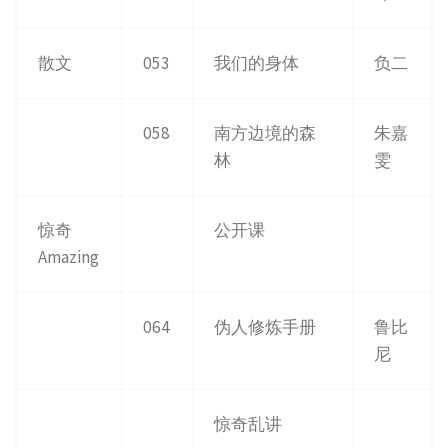
散文
053
我们的身体
负二
058
南方边境的森
朱嘉
林
雯
惊奇
公开课
Amazing
064
伪人修炼手册
鲁比
尼
惊奇乱讲