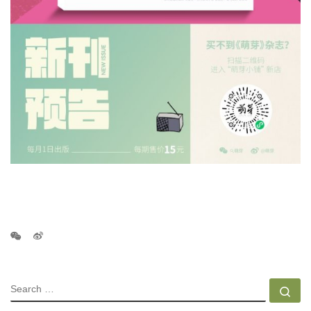
SEARCH
Se