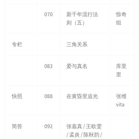
070
新千年流行法
惊奇
则（五）
组
专栏
三角关系
083
爱与真名
库里
里
快照
088
在黄昏里追光
张维
vita
简答
092
张嘉真 / 王欧雯
/ 孟炎 / 陈秋韵 /