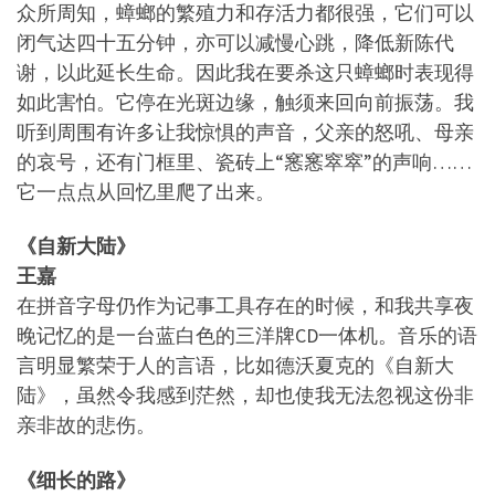
众所周知，蟑螂的繁殖力和存活力都很强，它们可以
闭气达四十五分钟，亦可以减慢心跳，降低新陈代
谢，以此延长生命。因此我在要杀这只蟑螂时表现得
如此害怕。它停在光斑边缘，触须来回向前振荡。我
听到周围有许多让我惊惧的声音，父亲的怒吼、母亲
的哀号，还有门框里、瓷砖上“窸窸窣窣”的声响……
它一点点从回忆里爬了出来。
《自新大陆》
王嘉
在拼音字母仍作为记事工具存在的时候，和我共享夜
晚记忆的是一台蓝白色的三洋牌CD一体机。音乐的语
言明显繁荣于人的言语，比如德沃夏克的《自新大
陆》，虽然令我感到茫然，却也使我无法忽视这份非
亲非故的悲伤。
《细长的路》