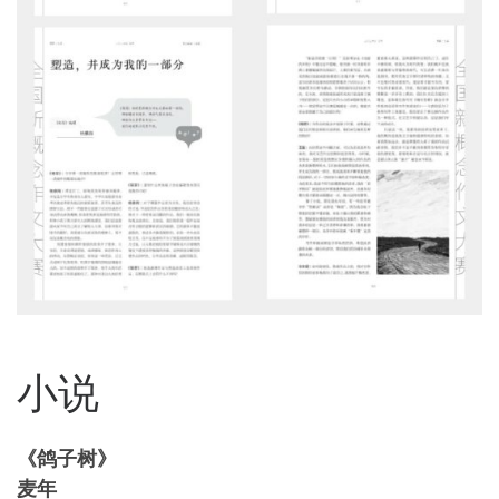
小说
《鸽子树》
麦年