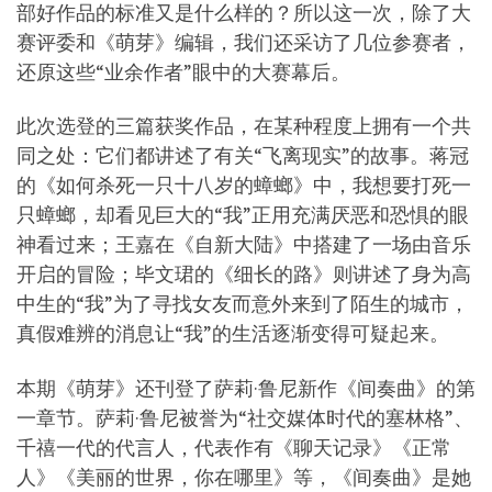
部好作品的标准又是什么样的？所以这一次，除了大
赛评委和《萌芽》编辑，我们还采访了几位参赛者，
还原这些“业余作者”眼中的大赛幕后。
此次选登的三篇获奖作品，在某种程度上拥有一个共
同之处：它们都讲述了有关“飞离现实”的故事。蒋冠
的《如何杀死一只十八岁的蟑螂》中，我想要打死一
只蟑螂，却看见巨大的“我”正用充满厌恶和恐惧的眼
神看过来；王嘉在《自新大陆》中搭建了一场由音乐
开启的冒险；毕文珺的《细长的路》则讲述了身为高
中生的“我”为了寻找女友而意外来到了陌生的城市，
真假难辨的消息让“我”的生活逐渐变得可疑起来。
本期《萌芽》还刊登了萨莉·鲁尼新作《间奏曲》的第
一章节。萨莉·鲁尼被誉为“社交媒体时代的塞林格”、
千禧一代的代言人，代表作有《聊天记录》《正常
人》《美丽的世界，你在哪里》等，《间奏曲》是她