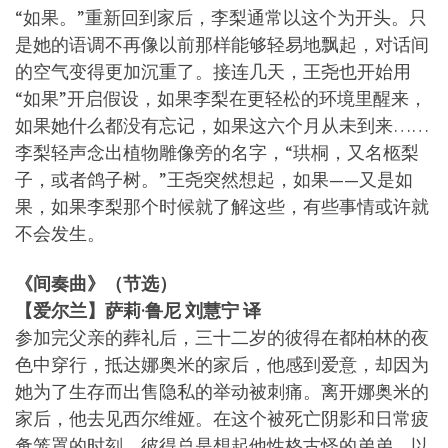
“如果。”重新回到家后，李梨通常以这个为开头。只
是她的语调不再像以前那样能够轻易地飘起，对话间
的空气变得更加沉重了。接连几天，王尧也开始用
“如果”开启假设，如果李梨在更轻松的环境里醒来，
如果她什么都没有忘记，如果这六个月从未到来……
李梨轻声念出植物雕像旁的名字，“珙桐，又名柩梨
子，或者鸽子树。”王尧突然想起，如果——又是如
果，如果李梨那个时候就了解这些，有些事情或许就
不会发生。
《间奏曲》（节选）
【爱尔兰】萨莉·鲁尼 刘慧宁 译
参加完父亲的葬礼后，三十二岁的彼得在都柏林的夜
色中穿行，抵达娜奥米的家后，他感到爱意，却因为
她为了生存而出售隐私的举动被刺痛。离开娜奥米的
家后，他去见西尔维娅。在这个被死亡阴影和日常疲
惫笼罩的时刻，彼得总是想起他性格古怪的弟弟，以