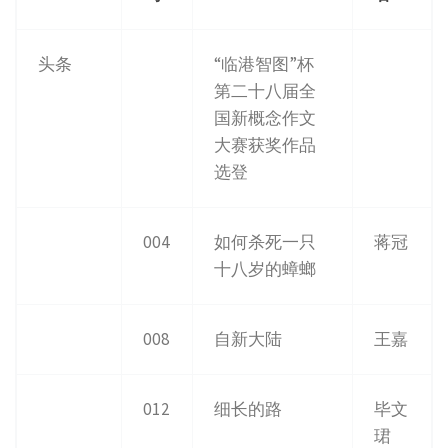
头条
“临港智图”杯
第二十八届全
国新概念作文
大赛获奖作品
选登
004
如何杀死一只
蒋冠
十八岁的蟑螂
008
自新大陆
王嘉
012
细长的路
毕文
珺