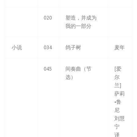
020
塑造，并成为
我的一部分
小说
034
鸽子树
麦年
045
间奏曲（节
[爱
选）
尔
兰]
萨莉
•鲁
尼
刘慧
宁
译