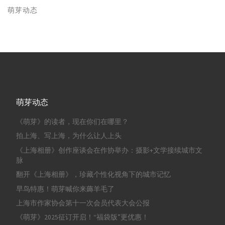
萌芽动态
萌芽动态
《萌芽》的读者，现在你们在哪里？
拍上海、写上海，为什么让人上头
《上海相册》创作座谈会在作协举办：摄影+文学接续城市文
脉
翻开《上海相册》，珍藏个性化视角下的城市记忆
早鸟特惠！萌芽喊你来薅羊毛了
上海市作家协会第十一次会员代表大会公报
《萌芽》2025征订开启！“福袋版”更优惠！