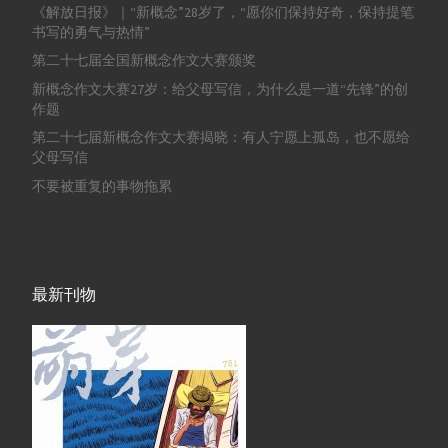
《解放日报》｜“新概念”28岁了，“愿你们保持好奇，保持提笔
书写的勇气与热情”
第二十七届全国新概念作文大赛颁奖
新概念作文大赛27岁：给父母写信，为什么是一道“先锋”的创
作题
第二十七届新概念作文大赛揭晓：有人宁愿上孤岛，也不愿给
父母写信
不要被重复的事物拖累
最新刊物