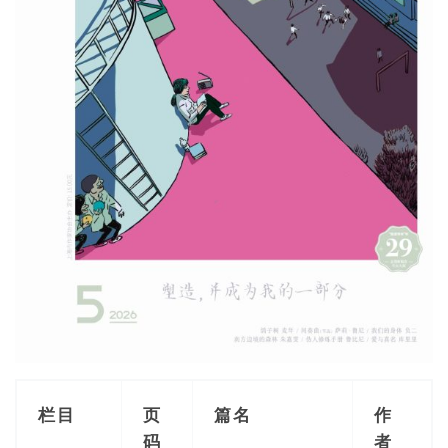
栏目
页
篇名
作
码
者