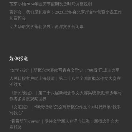
萌芽小铺2024年国庆节假期发货时间调整说明
盲评会，我们犀利发声：2023上海-台北两岸文学营暨小说工作
坊盲评会
助力华语文学蓬勃发展：两岸文学营闭幕
媒体报道
“文学花边”｜新概念大赛续写青春文学史：“00后”已成主力军
人民日报客户端上海频道｜第二十八届全国新概念作文大赛在
沪颁奖
《新民晚报》｜第二十八届新概念作文大赛揭晓 鼓励青少年写
作者多角度观察世界
《文汇报》｜“聊天记录”怎么写新概念作文？AI时代呼唤“我手
写我心”
“看看新闻Knews”｜期待文学新人奔涌向江海！新概念作文大
赛颁奖