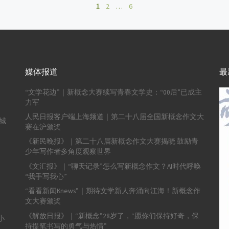
1
2
…
6
媒体报道
最
“文学花边”｜新概念大赛续写青春文学史：“00后”已成主
力军
人民日报客户端上海频道｜第二十八届全国新概念作文大
城
赛在沪颁奖
《新民晚报》｜第二十八届新概念作文大赛揭晓 鼓励青
少年写作者多角度观察世界
《文汇报》｜“聊天记录”怎么写新概念作文？AI时代呼唤
“我手写我心”
“看看新闻Knews”｜期待文学新人奔涌向江海！新概念作
文大赛颁奖
《解放日报》｜“新概念”28岁了，“愿你们保持好奇，保
小
持提笔书写的勇气与热情”