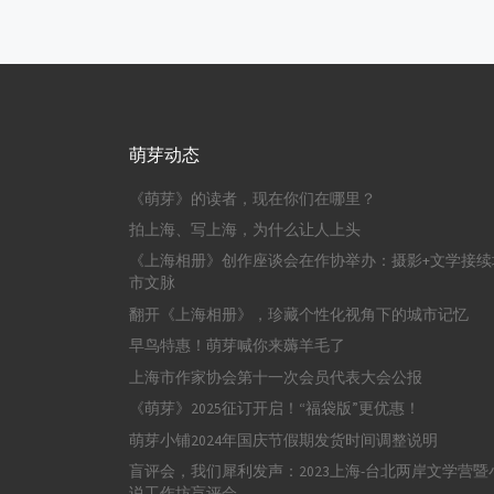
Posts navigation
萌芽动态
《萌芽》的读者，现在你们在哪里？
拍上海、写上海，为什么让人上头
《上海相册》创作座谈会在作协举办：摄影+文学接续
市文脉
翻开《上海相册》，珍藏个性化视角下的城市记忆
早鸟特惠！萌芽喊你来薅羊毛了
上海市作家协会第十一次会员代表大会公报
《萌芽》2025征订开启！“福袋版”更优惠！
萌芽小铺2024年国庆节假期发货时间调整说明
盲评会，我们犀利发声：2023上海-台北两岸文学营暨
说工作坊盲评会