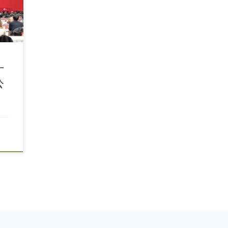
十
公
Ol