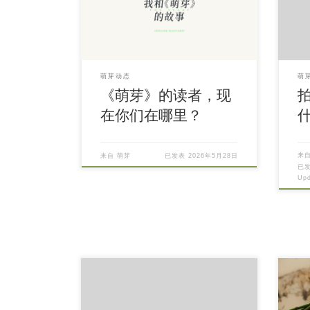
萌芽动态
萌
《萌芽》的读者，现
在你们在哪里？
来
来自
萌芽
已发表
2026年5月28日
已
Up