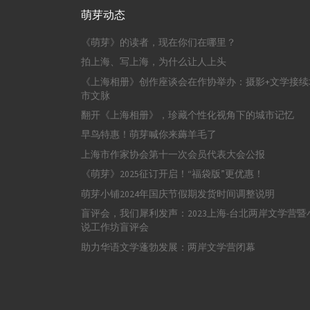
萌芽动态
《萌芽》的读者，现在你们在哪里？
拍上海、写上海，为什么让人上头
《上海相册》创作座谈会在作协举办：摄影+文学接续
市文脉
翻开《上海相册》，珍藏个性化视角下的城市记忆
早鸟特惠！萌芽喊你来薅羊毛了
上海市作家协会第十一次会员代表大会公报
《萌芽》2025征订开启！“福袋版”更优惠！
萌芽小铺2024年国庆节假期发货时间调整说明
盲评会，我们犀利发声：2023上海-台北两岸文学营暨
说工作坊盲评会
助力华语文学蓬勃发展：两岸文学营闭幕