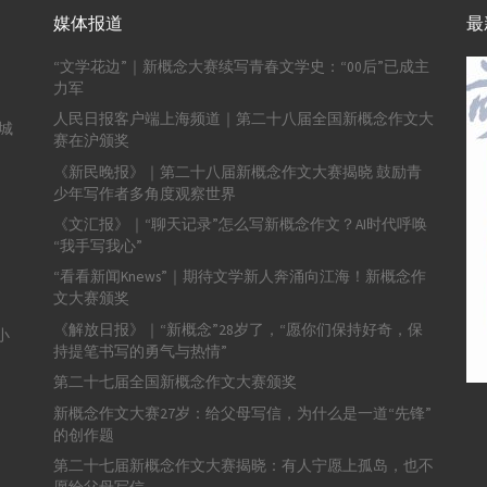
媒体报道
最
“文学花边”｜新概念大赛续写青春文学史：“00后”已成主
力军
人民日报客户端上海频道｜第二十八届全国新概念作文大
城
赛在沪颁奖
《新民晚报》｜第二十八届新概念作文大赛揭晓 鼓励青
少年写作者多角度观察世界
《文汇报》｜“聊天记录”怎么写新概念作文？AI时代呼唤
“我手写我心”
“看看新闻Knews”｜期待文学新人奔涌向江海！新概念作
文大赛颁奖
《解放日报》｜“新概念”28岁了，“愿你们保持好奇，保
小
持提笔书写的勇气与热情”
第二十七届全国新概念作文大赛颁奖
新概念作文大赛27岁：给父母写信，为什么是一道“先锋”
的创作题
第二十七届新概念作文大赛揭晓：有人宁愿上孤岛，也不