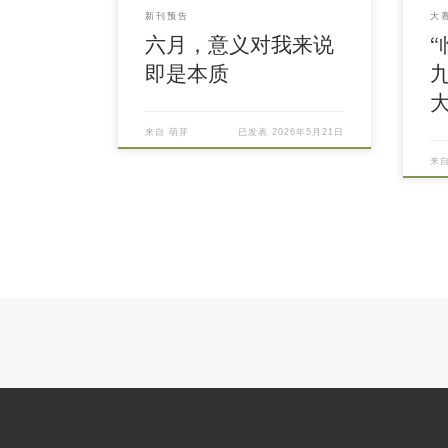
新刊预告
大
六月，意义对我来说
即是本质
来自
萌芽
已发表
2026年5月21日
来
Posts navigation