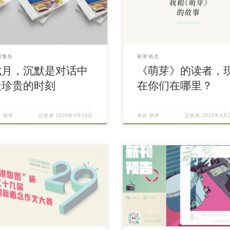
刊预告
萌芽动态
七月，沉默是对话中
《萌芽》的读者，
最珍贵的时刻
在你们在哪里？
自
萌芽
已发表
2026年6月24日
来自
萌芽
已发表
2026年5月