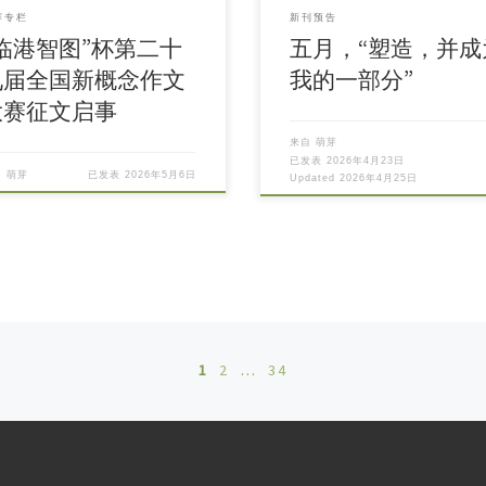
赛专栏
新刊预告
“临港智图”杯第二十
五月，“塑造，并成
九届全国新概念作文
我的一部分”
大赛征文启事
来自
萌芽
已发表
2026年4月23日
自
萌芽
已发表
2026年5月6日
Updated
2026年4月25日
1
2
…
34