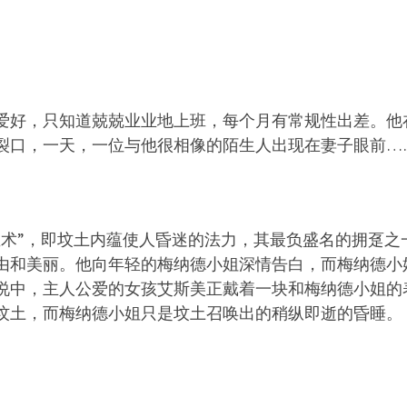
爱好，只知道兢兢业业地上班，每个月有常规性出差。他
裂口，一天，一位与他很相像的陌生人出现在妻子眼前…
巫术”，即坟土内蕴使人昏迷的法力，其最负盛名的拥趸之
由和美丽。他向年轻的梅纳德小姐深情告白，而梅纳德小
说中，主人公爱的女孩艾斯美正戴着一块和梅纳德小姐的
坟土，而梅纳德小姐只是坟土召唤出的稍纵即逝的昏睡。