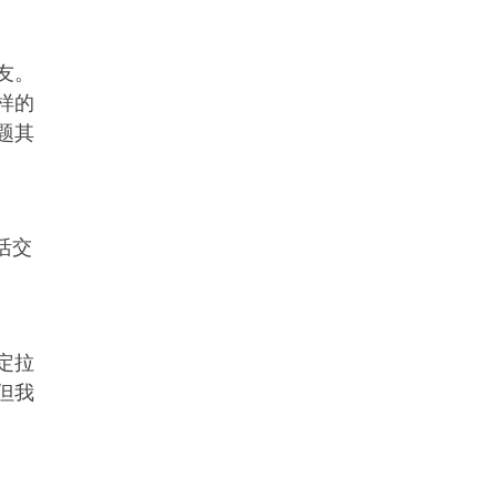
友。
样的
题其
活交
定拉
但我