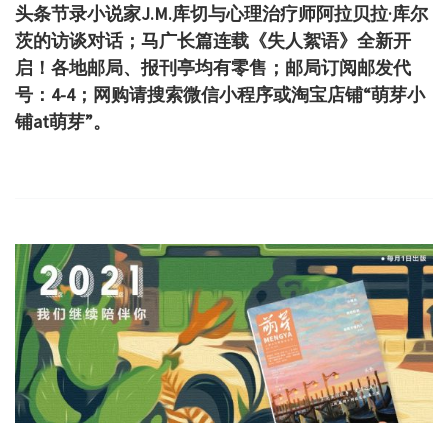
头条节录小说家J.M.库切与心理治疗师阿拉贝拉·库尔
茨的访谈对话；马广长篇连载《失人絮语》全新开
启！各地邮局、报刊亭均有零售；邮局订阅邮发代
号：4-4；网购请搜索微信小程序或淘宝店铺“萌芽小
铺at萌芽”。