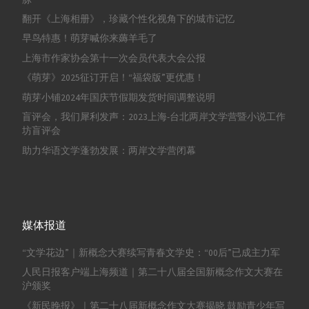
翻开《上海相册》，珍藏个性化视角下的城市记忆
早鸟特惠！萌芽喊你来薅羊毛了
上海市作家协会第十一次会员代表大会公报
《萌芽》2025征订开启！“福袋版”更优惠！
萌芽小铺2024年国庆节假期发货时间调整说明
盲评会，我们犀利发声：2023上海-台北两岸文学营暨小说工作
坊盲评会
助力华语文学蓬勃发展：两岸文学营闭幕
媒体报道
“文学花边”｜新概念大赛续写青春文学史：“00后”已成主力军
人民日报客户端上海频道｜第二十八届全国新概念作文大赛在
沪颁奖
《新民晚报》｜第二十八届新概念作文大赛揭晓 鼓励青少年写