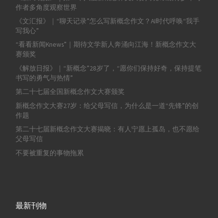
作者多角度观察世界
《文汇报》｜“聊天记录”怎么写新概念作文？AI时代呼唤“我手
写我心”
“看看新闻Knews”｜期待文学新人奔涌向江海！新概念作文大
赛颁奖
《解放日报》｜“新概念”28岁了，“愿你们保持好奇，保持提笔
书写的勇气与热情”
第二十七届全国新概念作文大赛颁奖
新概念作文大赛27岁：给父母写信，为什么是一道“先锋”的创
作题
第二十七届新概念作文大赛揭晓：有人宁愿上孤岛，也不愿给
父母写信
不要被重复的事物拖累
最新刊物