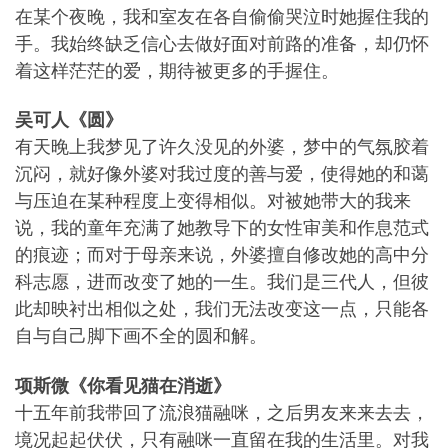
在某个夜晚，我和室友在各自偷偷哭泣时她握住我的
手。我始终缺乏信心去做好面对前路的准备，却仍怀
着这样茫茫的爱，期待被更多的手握住。
吴可人《圆》
有天晚上我梦见了许久没见的外婆，梦中的气氛胶着
沉闷，就好像外婆对我过度的善与爱，使得她的和蔼
与压迫在某种程度上变得相似。对被她带大的我来
说，我的童年充满了她教导下的女性审美和作息范式
的痕迹；而对于母亲来说，外婆擅自修改她的高中分
科志愿，进而改变了她的一生。我们是三代人，但彼
此却映衬出相似之处，我们无法改变这一点，只能各
自与自己脚下画不全的圆和解。
项斯微《你看见猫在消逝》
十五年前我带回了流浪猫融咪，之后男友来来去去，
境况起起伏伏，只有融咪一直留在我的生活里。对我