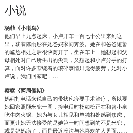
小说
杨菲《小嘲鸟》
他们早上九点起床，小卢开车一百七十公里来到这
里，载着陈雨彤在她爸妈家间奔波。她在和爸爸短暂
的尴尬相处之后很快离开了，坐在车上，她想起和父
母相处时自己所生出的尖刺，又想起和小卢分手的打
算，面对许多萦绕着的琐碎事情只觉得疲劳，她对小
卢说，我们回家吧……
察察《两周假期》
妈妈打电话来说自己的带状疱疹要手术治疗，所以要
她回家照顾米兜一周，接电话时杨如松正在和曾小泉
吃牛肉火锅。她为与女儿相见和单独相处感到焦虑，
而更让她无法接受的是她第一时间想到的不是米兜，
或是妈妈病了，而是最近没法与她喜欢的人见面……