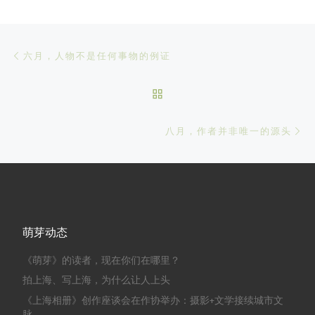
文章导航
Previous post
六月，人物不是任何事物的例证
BACK TO POST LIST
Ne
八月，作者并非唯一的源头
萌芽动态
《萌芽》的读者，现在你们在哪里？
拍上海、写上海，为什么让人上头
《上海相册》创作座谈会在作协举办：摄影+文学接续城市文
脉