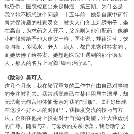
地昏倒。医院检查出来是肺癌。第三期。为什么是
我？她不断想这个问题。十五年前，她是自家中药行
青龙保济殿的杜家灵女，被大人们套上刺绣袍子，坐
在高台，为求药之人开示，父亲则为他们配药。像她
小时候曾给予他人建议一样，医生说，规律运动，饮
食均衡，多喝水。老人，病人，都是来索讨答案的，
而她厌倦了给答案。她想起医院里遇到的那个疯女
人，那人的名片上写着“绘画治疗师”。
《跋涉》吴可人
这几个月来，我在繁冗重复的工作中任由自己对事物
的专注被剥去。我常感觉自己在某种困局中漂浮，却
无法毫无怨言地体恤母亲对我的“驯服”。 Z正好出现
在这段不好不坏的时间里，我揣度交流的技巧与方
法，企图在他身上投射对于自我的期望，壮大我虚弱
的自尊。随着与Z，与母亲的关系博弈，我渐渐学会