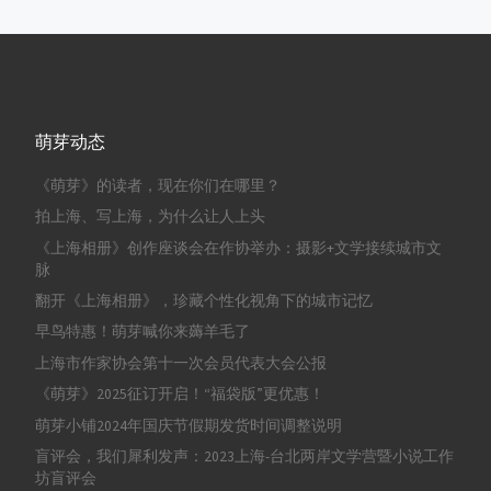
萌芽动态
《萌芽》的读者，现在你们在哪里？
拍上海、写上海，为什么让人上头
《上海相册》创作座谈会在作协举办：摄影+文学接续城市文
脉
翻开《上海相册》，珍藏个性化视角下的城市记忆
早鸟特惠！萌芽喊你来薅羊毛了
上海市作家协会第十一次会员代表大会公报
《萌芽》2025征订开启！“福袋版”更优惠！
萌芽小铺2024年国庆节假期发货时间调整说明
盲评会，我们犀利发声：2023上海-台北两岸文学营暨小说工作
坊盲评会