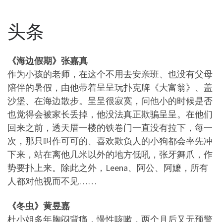
头条
《海边假期》张嘉真
作为小孩的老师，在这个不用去安亲班、也没有父母
陪伴的暑假，由他带着呈呈玩扑克牌《大富翁》、盖
沙堡、在海边散步。呈呈很寂寞，问他小的时候是否
也觉得会被家长丢掉，他没法真正欺骗呈呈。在他们
回来之前，透天厝一楼的铁卷门一直没有拉下，每一
次，那只叫作可可的、喜欢欺负人的小狗都会率先冲
下来，站在离他几米以外的地方低吼，张牙舞爪，作
势要扑上来。除此之外，Leena、阿公、阿嬷，所有
人都对他视而不见……
《冬虫》黄昱嘉
杜小姐多年胸闷背痛，慢性咳嗽，两个月后又无预警