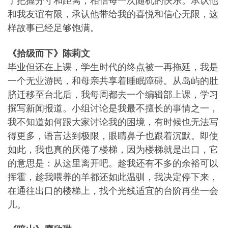
了把握分寸和距离，相信每一次随机的快乐。承认他
和我友谊有限，承认他带给我的喜悦和信心无限，这
样故事已经足够饱满。
《拾级而下》陈莉文
毕业但还在上课，学生时代的终点被一再拖延，我是
一个无业游民，和母亲共享着睡眠障碍。从岛屿的肚
脐迁移至台北后，我每周都去一个编辑部上课，学习
撰写新闻报道。小组讨论是我最不擅长的事情之一，
我不知道如何跟大家讨论我的困境，有时候也无法写
得更多，语言达到极限，眼睛鼻子也跟着沉默。即使
如此，我也真的厌倦了楼梯，因为楼梯就是出口，它
的意思是：从这里离开吧。趁我还有不多的余裕可以
挥霍，趁我喂养的羊都还如此温驯，我决定停下来，
在通往出口的楼梯上，找个光线适宜的台阶再坐一会
儿。