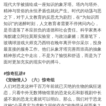
现代大学被描绘成一座知识的象牙塔。塔内与塔外、
精神与世俗的永恒矛盾也就此产生。时代的动荡与恶
之下，对于人文教育的反思尤为剧烈，在“为知识而
知识”的迷醉时刻，人文教育者需要不停拷问内心，
是否遗落了本应担负的道德和社会责任。科学家奥本
海默建立阿拉莫斯实验室，与政治豪赌；黑塞笔下，
玻璃球游戏大师克乃西特在晚年离开华尔采尔，投身
最直接的服务工作。他们从象牙塔完善而崇高的抽象
精神形式之中走出，不是为了愉悦和舒适，而是为了
面对更加充实的现实中的搏斗。
#惊奇乱讲#
《宠物情人》（六）惊奇组
人们对恐龙这种千百万年前就已灭绝的生物的疯狂迷
恋，只看中外无数博物馆里的恐龙化石和影视剧中长
盛不衰的恐龙元素就可以明白。那么，我们对于恐龙
这种“介乎真实与虚构之间的存在”的热情从何而来？