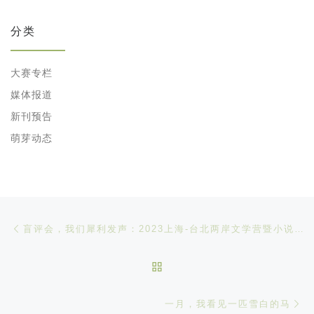
分类
大赛专栏
媒体报道
新刊预告
萌芽动态
文章导航
Previous post
盲评会，我们犀利发声：2023上海-台北两岸文学营暨小说工作坊盲评会
BACK TO POST LIST
Ne
一月，我看见一匹雪白的马