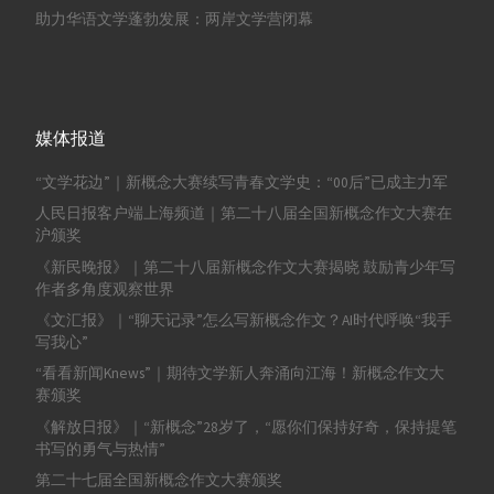
助力华语文学蓬勃发展：两岸文学营闭幕
媒体报道
“文学花边”｜新概念大赛续写青春文学史：“00后”已成主力军
人民日报客户端上海频道｜第二十八届全国新概念作文大赛在
沪颁奖
《新民晚报》｜第二十八届新概念作文大赛揭晓 鼓励青少年写
作者多角度观察世界
《文汇报》｜“聊天记录”怎么写新概念作文？AI时代呼唤“我手
写我心”
“看看新闻Knews”｜期待文学新人奔涌向江海！新概念作文大
赛颁奖
《解放日报》｜“新概念”28岁了，“愿你们保持好奇，保持提笔
书写的勇气与热情”
第二十七届全国新概念作文大赛颁奖