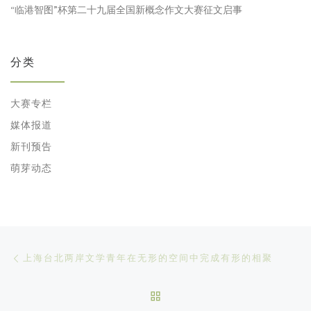
“临港智图”杯第二十九届全国新概念作文大赛征文启事
分类
大赛专栏
媒体报道
新刊预告
萌芽动态
文章导航
Previous post
上海台北两岸文学青年在无形的空间中完成有形的相聚
BACK TO POST LIST