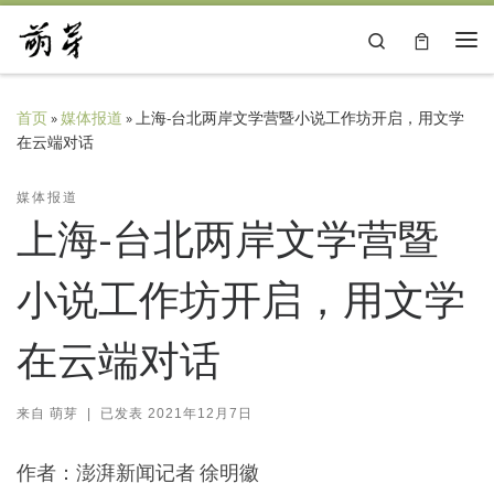
Skip to content
Search
主
首页
»
媒体报道
»
上海-台北两岸文学营暨小说工作坊开启，用文学
在云端对话
媒体报道
上海-台北两岸文学营暨
小说工作坊开启，用文学
在云端对话
来自
萌芽
|
已发表
2021年12月7日
作者：澎湃新闻记者 徐明徽