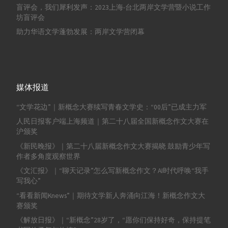
盲评会，我们犀利发声：2023上海-台北两岸文学营暨小说工作
坊盲评会
助力华语文学蓬勃发展：两岸文学营闭幕
媒体报道
“文学花边”｜新概念大赛续写青春文学史：“00后”已成主力军
人民日报客户端上海频道｜第二十八届全国新概念作文大赛在
沪颁奖
《新民晚报》｜第二十八届新概念作文大赛揭晓 鼓励青少年写
作者多角度观察世界
《文汇报》｜“聊天记录”怎么写新概念作文？AI时代呼唤“我手
写我心”
“看看新闻Knews”｜期待文学新人奔涌向江海！新概念作文大
赛颁奖
《解放日报》｜“新概念”28岁了，“愿你们保持好奇，保持提笔