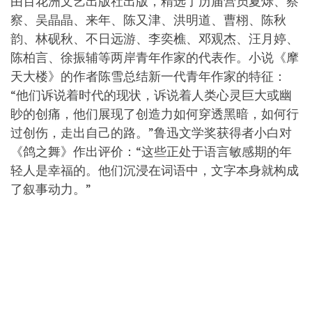
由百花洲文艺出版社出版，精选了历届营员夏烁、察
察、吴晶晶、来年、陈又津、洪明道、曹栩、陈秋
韵、林砚秋、不日远游、李奕樵、邓观杰、汪月婷、
陈柏言、徐振辅等两岸青年作家的代表作。小说《摩
天大楼》的作者陈雪总结新一代青年作家的特征：
“他们诉说着时代的现状，诉说着人类心灵巨大或幽
眇的创痛，他们展现了创造力如何穿透黑暗，如何行
过创伤，走出自己的路。”鲁迅文学奖获得者小白对
《鸽之舞》作出评价：“这些正处于语言敏感期的年
轻人是幸福的。他们沉浸在词语中，文字本身就构成
了叙事动力。”