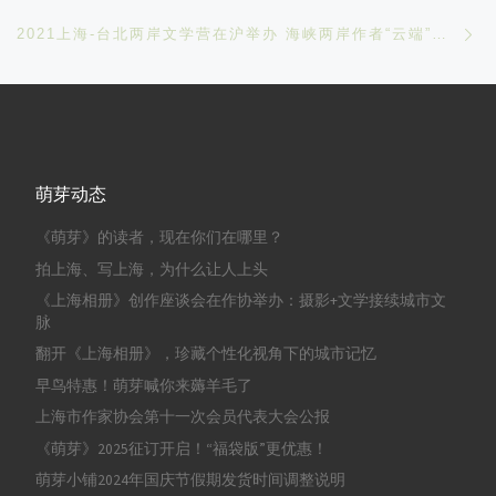
Ne
2021上海-台北两岸文学营在沪举办 海峡两岸作者“云端”切磋
萌芽动态
《萌芽》的读者，现在你们在哪里？
拍上海、写上海，为什么让人上头
《上海相册》创作座谈会在作协举办：摄影+文学接续城市文
脉
翻开《上海相册》，珍藏个性化视角下的城市记忆
早鸟特惠！萌芽喊你来薅羊毛了
上海市作家协会第十一次会员代表大会公报
《萌芽》2025征订开启！“福袋版”更优惠！
萌芽小铺2024年国庆节假期发货时间调整说明