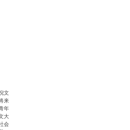
倪文
将来
青年
文大
社会