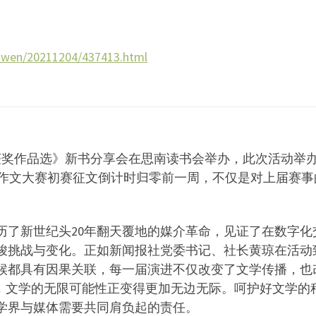
inwen/20211204/437413.html
赛获奖作品选》新书分享会在思南读书会举办，此次活动举
概念作文大赛初赛征文倒计时归零前一周，不仅是对上届赛事
历了新世纪头20年翻天覆地的媒介革命，见证了在数字化
峻挑战与变化。正如新闻报社党委书记、社长黄琼在活动
候都具有因果关联，每一届演进不仅改变了文学传播，也
临，文学的无限可能性正变得更加无边无际。呵护好文学的
学界与媒体需要共同肩负起的责任。