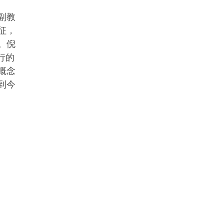
副教
征，
。倪
行的
概念
到今