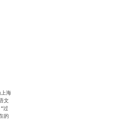
为上海
语文
“过
在的