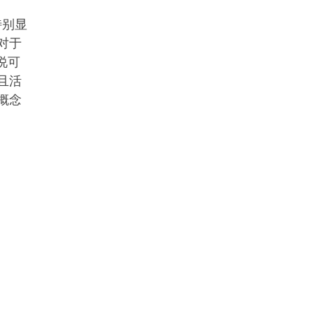
特别显
对于
说可
且活
概念