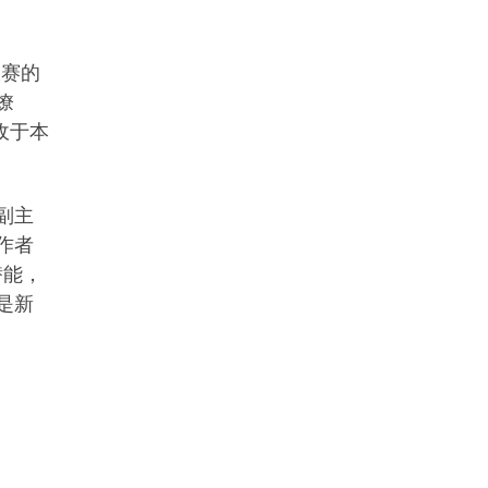
大赛的
燎
收于本
副主
作者
潜能，
是新