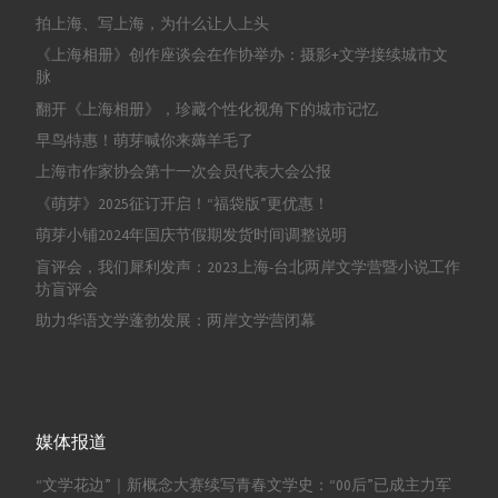
拍上海、写上海，为什么让人上头
《上海相册》创作座谈会在作协举办：摄影+文学接续城市文
脉
翻开《上海相册》，珍藏个性化视角下的城市记忆
早鸟特惠！萌芽喊你来薅羊毛了
上海市作家协会第十一次会员代表大会公报
《萌芽》2025征订开启！“福袋版”更优惠！
萌芽小铺2024年国庆节假期发货时间调整说明
盲评会，我们犀利发声：2023上海-台北两岸文学营暨小说工作
坊盲评会
助力华语文学蓬勃发展：两岸文学营闭幕
媒体报道
“文学花边”｜新概念大赛续写青春文学史：“00后”已成主力军