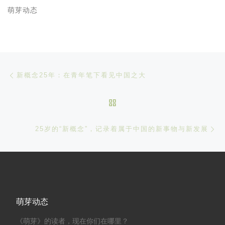
萌芽动态
文章导航
Previous post
新概念25年：在青年笔下看见中国之大
BACK TO POST LIST
Ne
25岁的“新概念”，记录着属于中国的新事物与新发展
萌芽动态
《萌芽》的读者，现在你们在哪里？