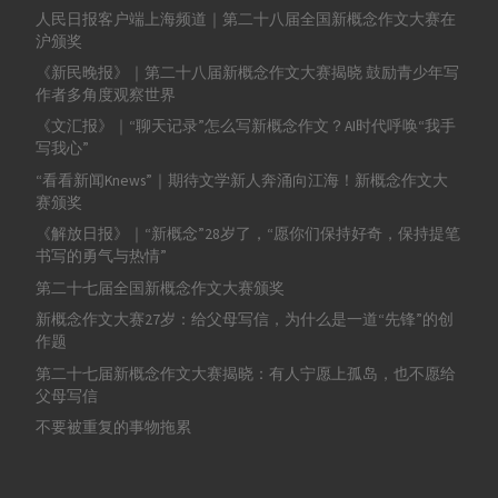
人民日报客户端上海频道｜第二十八届全国新概念作文大赛在
沪颁奖
《新民晚报》｜第二十八届新概念作文大赛揭晓 鼓励青少年写
作者多角度观察世界
《文汇报》｜“聊天记录”怎么写新概念作文？AI时代呼唤“我手
写我心”
“看看新闻Knews”｜期待文学新人奔涌向江海！新概念作文大
赛颁奖
《解放日报》｜“新概念”28岁了，“愿你们保持好奇，保持提笔
书写的勇气与热情”
第二十七届全国新概念作文大赛颁奖
新概念作文大赛27岁：给父母写信，为什么是一道“先锋”的创
作题
第二十七届新概念作文大赛揭晓：有人宁愿上孤岛，也不愿给
父母写信
不要被重复的事物拖累