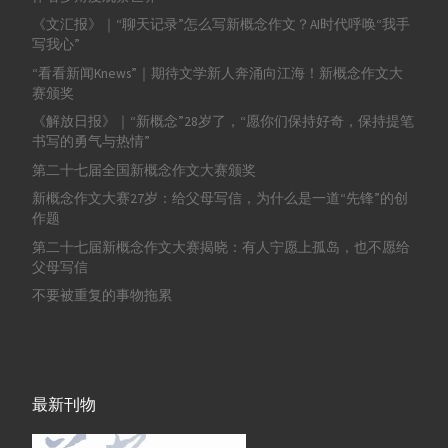
《文汇报》｜“聊天记录”怎么写新概念作文？AI时代呼唤“我手
写我心”
“看看新闻Knews”｜期待文学新人奔涌向江海！新概念作文大
赛颁奖
《解放日报》｜“新概念”28岁了，“愿你们保持好奇，保持提笔
书写的勇气与热情”
第二十七届全国新概念作文大赛颁奖
新概念作文大赛27岁：给父母写信，为什么是一道“先锋”的创
作题
第二十七届新概念作文大赛揭晓：有人宁愿上孤岛，也不愿给
父母写信
不要被重复的事物拖累
最新刊物