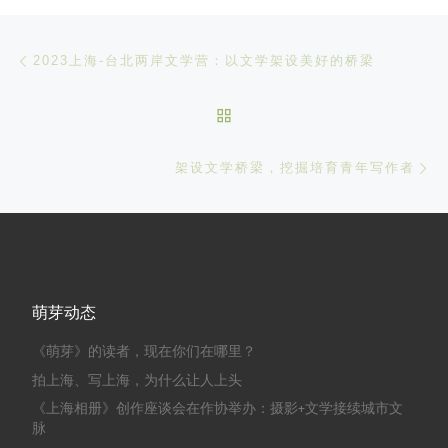
文章导航
Previous post
2023上海-台北两岸文学营：以文学架设美好的桥梁
BACK TO POST LIST
Ne
架设文学桥梁，挖掘培育青年写作者
萌芽动态
《萌芽》的读者，现在你们在哪里？
拍上海、写上海，为什么让人上头
《上海相册》创作座谈会在作协举办：摄影+文学接续城市文
脉