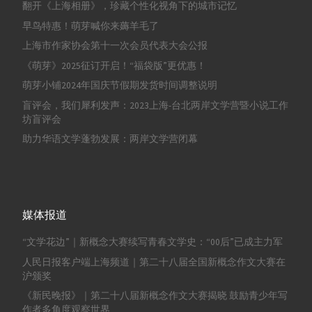
翻开《上海相册》，珍藏个性化视角下的城市记忆
早鸟特惠！萌芽喊你来薅羊毛了
上海市作家协会第十一次会员代表大会公报
《萌芽》2025征订开启！“福袋版”更优惠！
萌芽小铺2024年国庆节假期发货时间调整说明
盲评会，我们犀利发声：2023上海-台北两岸文学营暨小说工作
坊盲评会
助力华语文学蓬勃发展：两岸文学营闭幕
媒体报道
“文学花边”｜新概念大赛续写青春文学史：“00后”已成主力军
人民日报客户端上海频道｜第二十八届全国新概念作文大赛在
沪颁奖
《新民晚报》｜第二十八届新概念作文大赛揭晓 鼓励青少年写
作者多角度观察世界