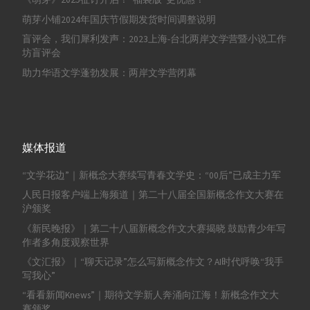
萌芽小铺2024年国庆节假期发货时间调整说明
盲评会，我们犀利发声：2023上海-台北两岸文学营暨小说工作
坊盲评会
助力华语文学蓬勃发展：两岸文学营闭幕
媒体报道
“文学花边”｜新概念大赛续写青春文学史：“00后”已成主力军
人民日报客户端上海频道｜第二十八届全国新概念作文大赛在
沪颁奖
《新民晚报》｜第二十八届新概念作文大赛揭晓 鼓励青少年写
作者多角度观察世界
《文汇报》｜“聊天记录”怎么写新概念作文？AI时代呼唤“我手
写我心”
“看看新闻Knews”｜期待文学新人奔涌向江海！新概念作文大
赛颁奖