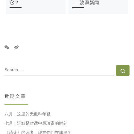
它？
——澎湃新闻
SEARCH
Se
近期文章
八月，这里的无数种年轻
七月，沉默是对话中最珍贵的时刻
《萌芽》的读者，现在你们在哪里？