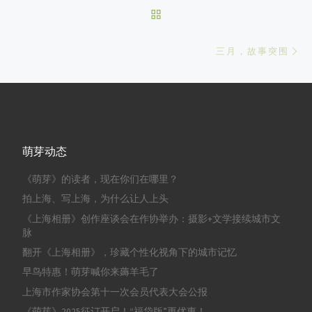
BACK TO POST LIST
Ne
三月，故事突围
萌芽动态
《萌芽》的读者，现在你们在哪里？
拍上海、写上海，为什么让人上头
《上海相册》创作座谈会在作协举办：摄影+文学接续城市文
脉
翻开《上海相册》，珍藏个性化视角下的城市记忆
早鸟特惠！萌芽喊你来薅羊毛了
上海市作家协会第十一次会员代表大会公报
《萌芽》2025征订开启！“福袋版”更优惠！