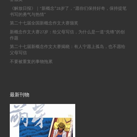
《解放日报》｜“新概念”28岁了，“愿你们保持好奇，保持提笔
书写的勇气与热情”
第二十七届全国新概念作文大赛颁奖
新概念作文大赛27岁：给父母写信，为什么是一道“先锋”的创
作题
第二十七届新概念作文大赛揭晓：有人宁愿上孤岛，也不愿给
父母写信
不要被重复的事物拖累
最新刊物