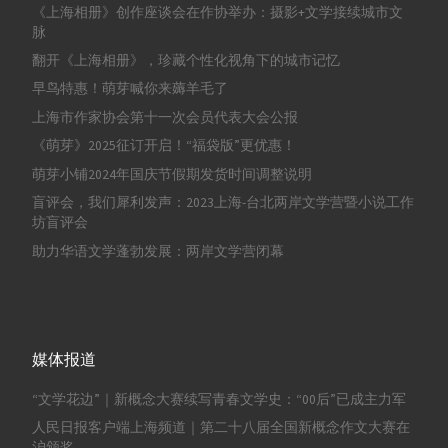
《上海相册》创作座谈会在作协举办：摄影+文学接续城市文
脉
翻开《上海相册》，珍藏个性化视角下的城市记忆
早鸟特惠！萌芽喊你来薅羊毛了
上海市作家协会第十一次会员代表大会公报
《萌芽》2025征订开启！“福袋版”更优惠！
萌芽小铺2024年国庆节假期发货时间调整说明
盲评会，我们犀利发声：2023上海-台北两岸文学营暨小说工作
坊盲评会
助力华语文学蓬勃发展：两岸文学营闭幕
媒体报道
“文学花边”｜新概念大赛续写青春文学史：“00后”已成主力军
人民日报客户端上海频道｜第二十八届全国新概念作文大赛在
沪颁奖