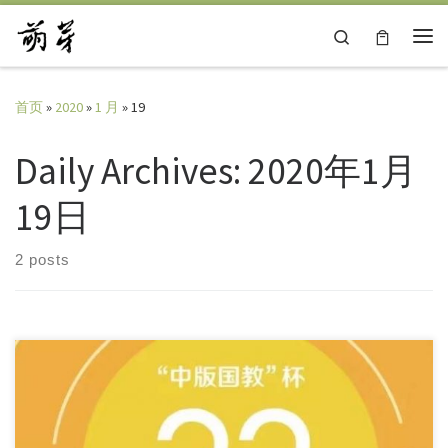
Skip to content
Search
主
首页
»
2020
»
1 月
»
19
Daily Archives:
2020年1月
19日
2 posts