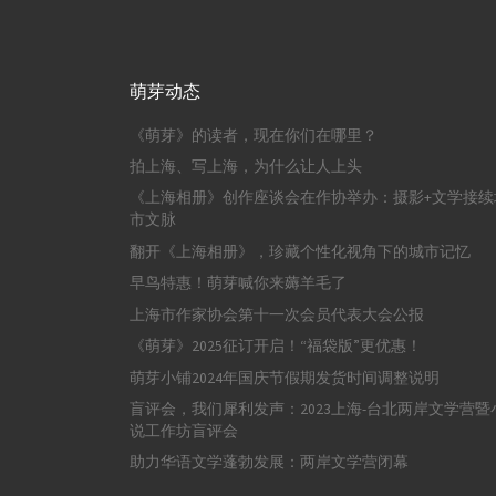
萌芽动态
《萌芽》的读者，现在你们在哪里？
拍上海、写上海，为什么让人上头
《上海相册》创作座谈会在作协举办：摄影+文学接续
市文脉
翻开《上海相册》，珍藏个性化视角下的城市记忆
早鸟特惠！萌芽喊你来薅羊毛了
上海市作家协会第十一次会员代表大会公报
《萌芽》2025征订开启！“福袋版”更优惠！
萌芽小铺2024年国庆节假期发货时间调整说明
盲评会，我们犀利发声：2023上海-台北两岸文学营暨
说工作坊盲评会
助力华语文学蓬勃发展：两岸文学营闭幕