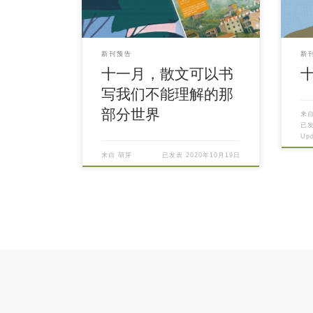
新刊预告
新
十一月，散文可以书
写我们不能理解的那
部分世界
来
已
Up
来自
萌芽
已发表
2020年10月19日
Posts navigation