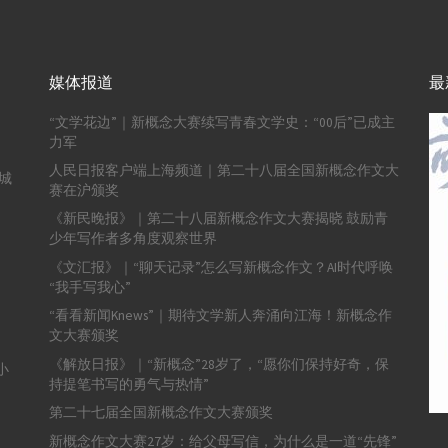
媒体报道
最
“文学花边”｜新概念大赛续写青春文学史：“00后”已成主
力军
人民日报客户端上海频道｜第二十八届全国新概念作文大
城
赛在沪颁奖
《新民晚报》｜第二十八届新概念作文大赛揭晓 鼓励青
少年写作者多角度观察世界
《文汇报》｜“聊天记录”怎么写新概念作文？AI时代呼唤
“我手写我心”
“看看新闻Knews”｜期待文学新人奔涌向江海！新概念作
文大赛颁奖
《解放日报》｜“新概念”28岁了，“愿你们保持好奇，保
小
持提笔书写的勇气与热情”
第二十七届全国新概念作文大赛颁奖
新概念作文大赛27岁：给父母写信，为什么是一道“先锋”