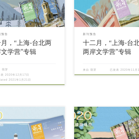
刊预告
新刊预告
一月，“上海-台北两
十二月，“上海-台
岸文学营”专辑
两岸文学营”专辑
自
萌芽
来自
萌芽
已发表
2020年11月
发表
2020年12月17日
dated
2021年1月21日