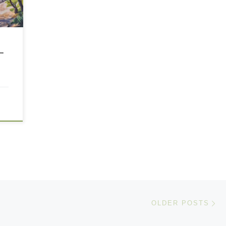
一
Ol
OLDER POSTS