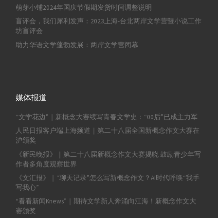
萌芽小铺2024年国庆节假期发货时间调整说明
盲评会，我们犀利发声：2023上海-台北两岸文学营暨小说工作
坊盲评会
助力华语文学蓬勃发展：两岸文学营闭幕
媒体报道
“文学花边”｜新概念大赛续写青春文学史：“00后”已成主力军
人民日报客户端上海频道｜第二十八届全国新概念作文大赛在
沪颁奖
《新民晚报》｜第二十八届新概念作文大赛揭晓 鼓励青少年写
作者多角度观察世界
《文汇报》｜“聊天记录”怎么写新概念作文？AI时代呼唤“我手
写我心”
“看看新闻Knews”｜期待文学新人奔涌向江海！新概念作文大
赛颁奖