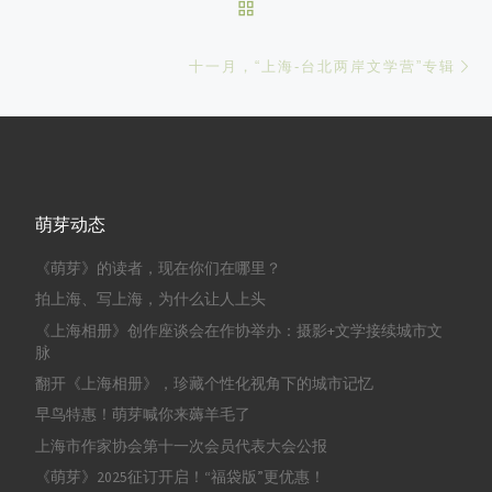
BACK TO POST LIST
Ne
十一月，“上海-台北两岸文学营”专辑
萌芽动态
《萌芽》的读者，现在你们在哪里？
拍上海、写上海，为什么让人上头
《上海相册》创作座谈会在作协举办：摄影+文学接续城市文
脉
翻开《上海相册》，珍藏个性化视角下的城市记忆
早鸟特惠！萌芽喊你来薅羊毛了
上海市作家协会第十一次会员代表大会公报
《萌芽》2025征订开启！“福袋版”更优惠！