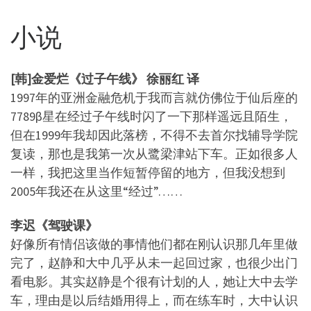
小说
[韩]金爱烂《过子午线》 徐丽红 译
1997年的亚洲金融危机于我而言就仿佛位于仙后座的
7789β星在经过子午线时闪了一下那样遥远且陌生，
但在1999年我却因此落榜，不得不去首尔找辅导学院
复读，那也是我第一次从鹭梁津站下车。正如很多人
一样，我把这里当作短暂停留的地方，但我没想到
2005年我还在从这里“经过”……
李迟《驾驶课》
好像所有情侣该做的事情他们都在刚认识那几年里做
完了，赵静和大中几乎从未一起回过家，也很少出门
看电影。其实赵静是个很有计划的人，她让大中去学
车，理由是以后结婚用得上，而在练车时，大中认识