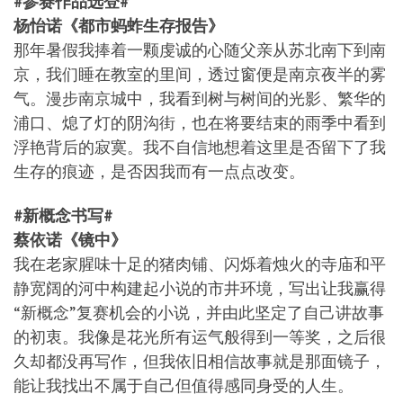
#参赛作品选登#
杨怡诺《都市蚂蚱生存报告》
那年暑假我捧着一颗虔诚的心随父亲从苏北南下到南
京，我们睡在教室的里间，透过窗便是南京夜半的雾
气。漫步南京城中，我看到树与树间的光影、繁华的
浦口、熄了灯的阴沟街，也在将要结束的雨季中看到
浮艳背后的寂寞。我不自信地想着这里是否留下了我
生存的痕迹，是否因我而有一点点改变。
#新概念书写#
蔡依诺《镜中》
我在老家腥味十足的猪肉铺、闪烁着烛火的寺庙和平
静宽阔的河中构建起小说的市井环境，写出让我赢得
“新概念”复赛机会的小说，并由此坚定了自己讲故事
的初衷。我像是花光所有运气般得到一等奖，之后很
久却都没再写作，但我依旧相信故事就是那面镜子，
能让我找出不属于自己但值得感同身受的人生。