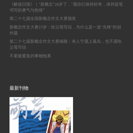
《解放日报》｜“新概念”28岁了，“愿你们保持好奇，保持提笔
书写的勇气与热情”
第二十七届全国新概念作文大赛颁奖
新概念作文大赛27岁：给父母写信，为什么是一道“先锋”的创
作题
第二十七届新概念作文大赛揭晓：有人宁愿上孤岛，也不愿给
父母写信
不要被重复的事物拖累
最新刊物