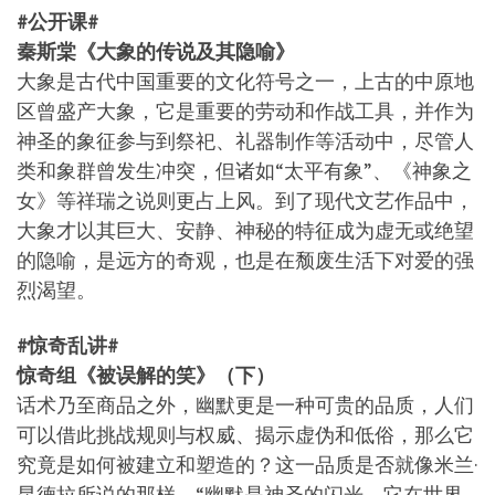
#公开课#
秦斯棠《大象的传说及其隐喻》
大象是古代中国重要的文化符号之一，上古的中原地
区曾盛产大象，它是重要的劳动和作战工具，并作为
神圣的象征参与到祭祀、礼器制作等活动中，尽管人
类和象群曾发生冲突，但诸如“太平有象”、《神象之
女》等祥瑞之说则更占上风。到了现代文艺作品中，
大象才以其巨大、安静、神秘的特征成为虚无或绝望
的隐喻，是远方的奇观，也是在颓废生活下对爱的强
烈渴望。
#惊奇乱讲#
惊奇组《被误解的笑》（下）
话术乃至商品之外，幽默更是一种可贵的品质，人们
可以借此挑战规则与权威、揭示虚伪和低俗，那么它
究竟是如何被建立和塑造的？这一品质是否就像米兰·
昆德拉所说的那样，“幽默是神圣的闪光，它在世界