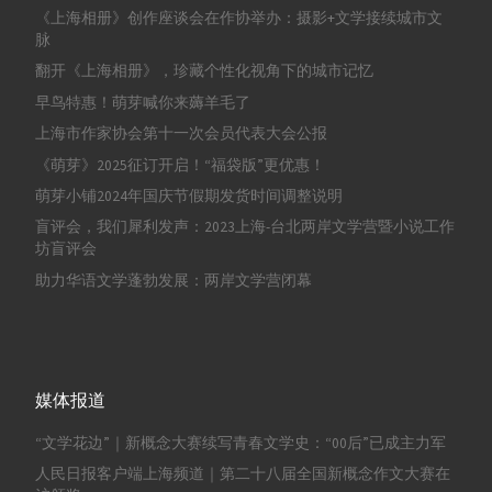
《上海相册》创作座谈会在作协举办：摄影+文学接续城市文
脉
翻开《上海相册》，珍藏个性化视角下的城市记忆
早鸟特惠！萌芽喊你来薅羊毛了
上海市作家协会第十一次会员代表大会公报
《萌芽》2025征订开启！“福袋版”更优惠！
萌芽小铺2024年国庆节假期发货时间调整说明
盲评会，我们犀利发声：2023上海-台北两岸文学营暨小说工作
坊盲评会
助力华语文学蓬勃发展：两岸文学营闭幕
媒体报道
“文学花边”｜新概念大赛续写青春文学史：“00后”已成主力军
人民日报客户端上海频道｜第二十八届全国新概念作文大赛在