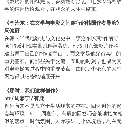
《燃烧》的相继完成，答案逐渐浮现：电影应当将故
事的结局留给观众，在观众的人生中结束。
《李沧东：在文学与电影之间穿行的韩国作者导演》
周健蔚
在韩国当代电影史与文化史中，李沧东以其“作者导
演”特质和现实批判精神著称。他仅用六部影片便构
建出属于自己的“作者宇宙”，而文学是他穿行其中的
重要基石。而那些关于交流、互助的时刻，也成为其
对电影探索过程中的重要节点，由此，李沧东的人生
网络得以细密地铺展开来。
《那时，我们这样创作》
btr / 周嘉宁 / 有鹿
创作向来不是孤立于生活现实的存在。回忆创作的起
点与环境，btr、周嘉宁、有鹿的回答巧合般地指向相
似的落点，时代氛围、人际联结与个体境遇，均在无