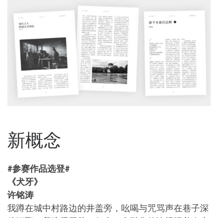
新概念
#参赛作品选登#
《犬牙》
许铭涛
我蹲在城中村路边的井盖旁，吆喝与咒骂声在巷子深