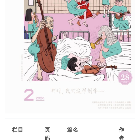
栏目
页
篇名
作
码
者