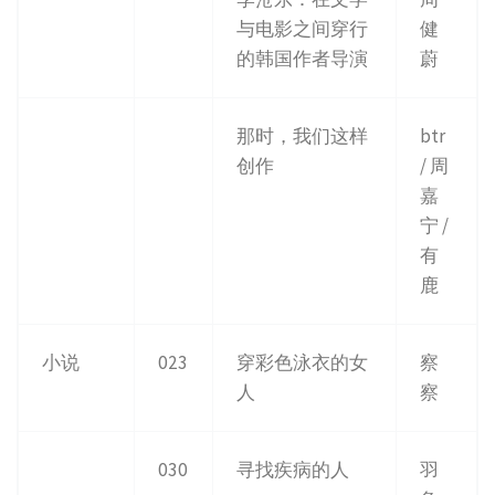
与电影之间穿行
健
的韩国作者导演
蔚
那时，我们这样
btr
创作
/ 周
嘉
宁 /
有
鹿
小说
023
穿彩色泳衣的女
察
人
察
030
寻找疾病的人
羽