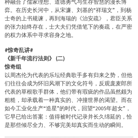
种融合了儒家理想、道德勇气与生存智慧的漫长博
弈。在历史长河中，从宋濂、刘基的“祥瑞文”，到杨
士奇的上书规谏，再到海瑞的《治安疏》，君臣关系
的张力始终存在，士大夫们凭借笔下的奏疏，在严密
的权力体系中寻求容身之地。
#惊奇乱讲#
《新千年流行法则》 (二)
惊奇组
以周杰伦为代表的乐坛经典歌手多有归来之势，但他
们往往会成为怀旧风潮下的文化符号，反观庞麦郎所
代表的草根歌手群体，他们带有瑕疵的作品虽然颇为
粗糙，却承载着一种真实的、冲撞世界的渴望。而在
如今工业化生产“造星”的时代，回望“2005年超女”，
它早已给出答案：值得被时代记录并长久绵延的，恰
是那些倾尽全力、不够完美却真实而生动的瞬间。