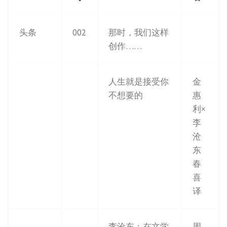
头条
002
那时，我们这样
创作……
人生就是接受你
金
不想要的
惠
利×
李
沧
东
春
喜
译
李沧东：在文学
周