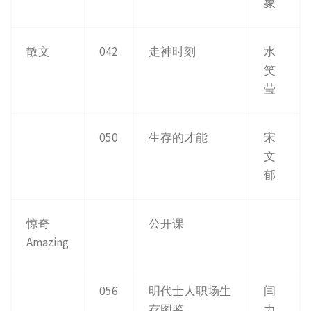
象
散文
042
走神时刻
水
笑
莹
050
生存的才能
宋
文
郁
惊奇
公开课
Amazing
056
明代士人职场生
闫
存图鉴
力