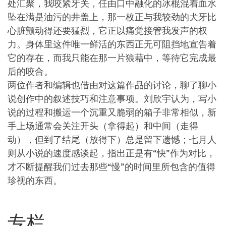
处汇聚，我咬紧牙关，任由口中融化的冰棍混着血水
坠在满是油污的井盖上，那一枚正与我较劲的犬牙比
心脏颤动得还要猛烈，它正以痛觉接管我发声的权
力。身体里这件唯一鲜活的东西正无可阻挡地宣告着
它的存在，而我只能在那一片狼藉中，等待它完成最
后的咬合。
两位作者和编辑也借由对这篇作品的讨论，聊了聊小
说创作中的叙述技巧和注意事项。刘欣宇认为，写小
说的过程和搬运一个沉重又脆弱的箱子非常相似，新
手上场通常会关注开头（拿得起）和中间（走得
动），但到了结尾（放得下）总是留下遗憾；七月人
则从小说的速度感谈起，指出正是有“快”作为对比，
才不断提醒我们过去那些“慢”的时间里所包含的值得
珍视的东西。
专栏