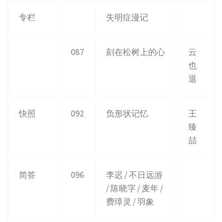
专栏
失明症漫记
087
刻在松树上的心
云
也
退
快照
092
负形状记忆
王
臻
喆
简答
096
李迟 / 不日远游
/ 陈晓字 / 麦年 /
费璋灵 / 羽象