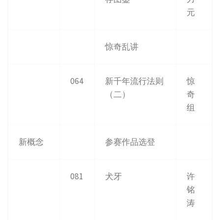
元
惊奇乱讲
064
新千年流行法则
惊
（二）
奇
组
新概念
参赛作品选登
081
犬牙
许
铭
涛