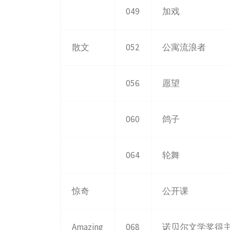
049
加戏
散文
052
公寓流浪者
056
愿望
060
鸽子
064
轮舞
惊奇
公开课
Amazing
068
诺贝尔文学奖得