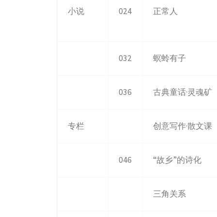
小说
024
正常人
032
螟蛉有子
036
古典童话·灵魂矿
专栏
创意写作·散文课
046
“故乡”的诗化
三角关系