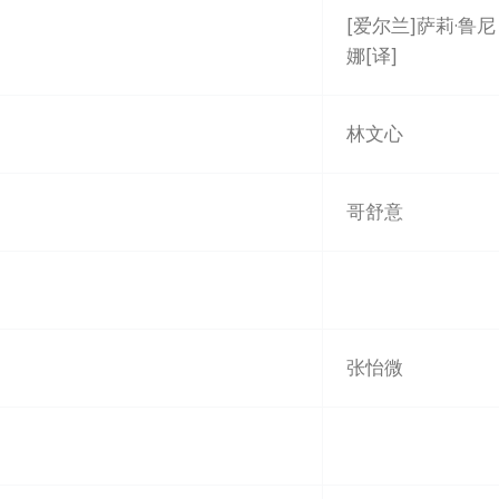
[爱尔兰]萨莉·鲁尼
娜[译]
林文心
哥舒意
张怡微