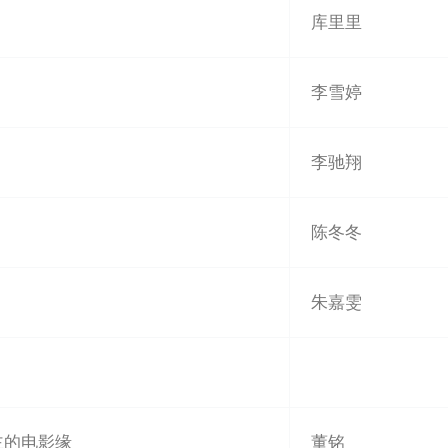
库里里
李雪婷
李驰翔
陈冬冬
朱嘉雯
主的电影缘
董铭