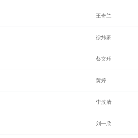
王奇兰
徐炜豪
蔡文珏
黄婷
李汶清
刘一欣