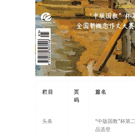
栏目
页
篇名
码
头条
“中版国教”杯第
品选登