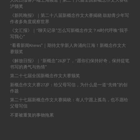
人民日报客户端上海频道｜第二十八届全国新概念作文大赛在
沪颁奖
《新民晚报》｜第二十八届新概念作文大赛揭晓 鼓励青少年写
作者多角度观察世界
《文汇报》｜“聊天记录”怎么写新概念作文？AI时代呼唤“我手
写我心”
“看看新闻Knews”｜期待文学新人奔涌向江海！新概念作文大
赛颁奖
《解放日报》｜“新概念”28岁了，“愿你们保持好奇，保持提笔
书写的勇气与热情”
第二十七届全国新概念作文大赛颁奖
新概念作文大赛27岁：给父母写信，为什么是一道“先锋”的创
作题
第二十七届新概念作文大赛揭晓：有人宁愿上孤岛，也不愿给
父母写信
不要被重复的事物拖累