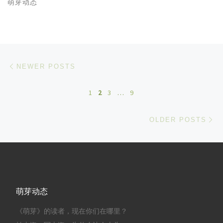
萌芽动态
Posts navigation
Newer posts
NEWER POSTS
1
2
3
…
9
Ol
OLDER POSTS
萌芽动态
《萌芽》的读者，现在你们在哪里？