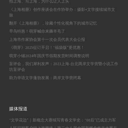
拍上海、写上海，为什么让人上头
《上海相册》创作座谈会在作协举办：摄影+文学接续城市文
脉
翻开《上海相册》，珍藏个性化视角下的城市记忆
早鸟特惠！萌芽喊你来薅羊毛了
上海市作家协会第十一次会员代表大会公报
《萌芽》2025征订开启！“福袋版”更优惠！
萌芽小铺2024年国庆节假期发货时间调整说明
盲评会，我们犀利发声：2023上海-台北两岸文学营暨小说工作
坊盲评会
助力华语文学蓬勃发展：两岸文学营闭幕
媒体报道
“文学花边”｜新概念大赛续写青春文学史：“00后”已成主力军