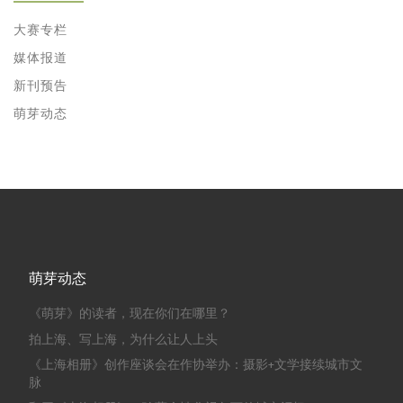
大赛专栏
媒体报道
新刊预告
萌芽动态
萌芽动态
《萌芽》的读者，现在你们在哪里？
拍上海、写上海，为什么让人上头
《上海相册》创作座谈会在作协举办：摄影+文学接续城市文
脉