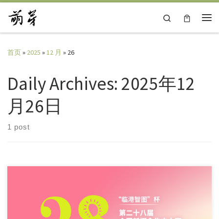
Skip to content
Search
主
首页
»
2025
»
12 月
»
26
Daily Archives:
2025年12
月26日
1 post