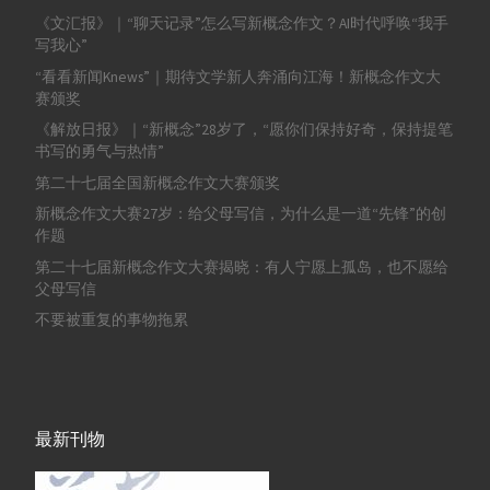
《文汇报》｜“聊天记录”怎么写新概念作文？AI时代呼唤“我手
写我心”
“看看新闻Knews”｜期待文学新人奔涌向江海！新概念作文大
赛颁奖
《解放日报》｜“新概念”28岁了，“愿你们保持好奇，保持提笔
书写的勇气与热情”
第二十七届全国新概念作文大赛颁奖
新概念作文大赛27岁：给父母写信，为什么是一道“先锋”的创
作题
第二十七届新概念作文大赛揭晓：有人宁愿上孤岛，也不愿给
父母写信
不要被重复的事物拖累
最新刊物