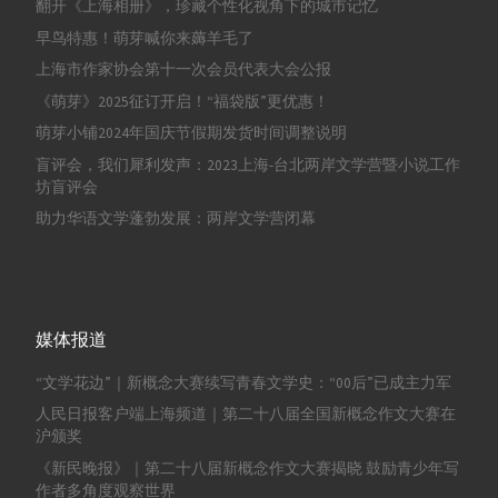
翻开《上海相册》，珍藏个性化视角下的城市记忆
早鸟特惠！萌芽喊你来薅羊毛了
上海市作家协会第十一次会员代表大会公报
《萌芽》2025征订开启！“福袋版”更优惠！
萌芽小铺2024年国庆节假期发货时间调整说明
盲评会，我们犀利发声：2023上海-台北两岸文学营暨小说工作
坊盲评会
助力华语文学蓬勃发展：两岸文学营闭幕
媒体报道
“文学花边”｜新概念大赛续写青春文学史：“00后”已成主力军
人民日报客户端上海频道｜第二十八届全国新概念作文大赛在
沪颁奖
《新民晚报》｜第二十八届新概念作文大赛揭晓 鼓励青少年写
作者多角度观察世界