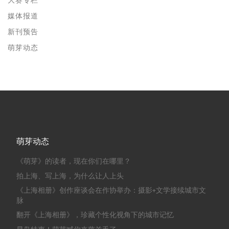
大赛专栏
媒体报道
新刊预告
萌芽动态
萌芽动态
《萌芽》的读者，现在你们在哪里？
拍上海、写上海，为什么让人上头
《上海相册》创作座谈会在作协举办：摄影+文学接续城市文
脉
翻开《上海相册》，珍藏个性化视角下的城市记忆