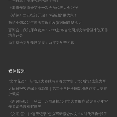
早鸟特惠！萌芽喊你来薅羊毛了
上海市作家协会第十一次会员代表大会公报
《萌芽》2025征订开启！“福袋版”更优惠！
萌芽小铺2024年国庆节假期发货时间调整说明
盲评会，我们犀利发声：2023上海-台北两岸文学营暨小说工作
坊盲评会
助力华语文学蓬勃发展：两岸文学营闭幕
媒体报道
“文学花边”｜新概念大赛续写青春文学史：“00后”已成主力军
人民日报客户端上海频道｜第二十八届全国新概念作文大赛在
沪颁奖
《新民晚报》｜第二十八届新概念作文大赛揭晓 鼓励青少年写
作者多角度观察世界
《文汇报》｜“聊天记录”怎么写新概念作文？AI时代呼唤“我手