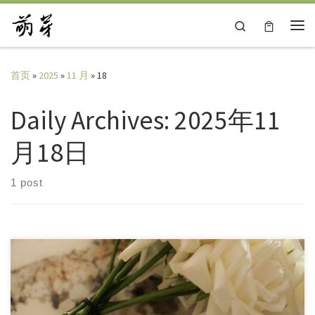
Skip to content
Search
主
首页
»
2025
»
11 月
»
18
Daily Archives:
2025年11
月18日
1 post