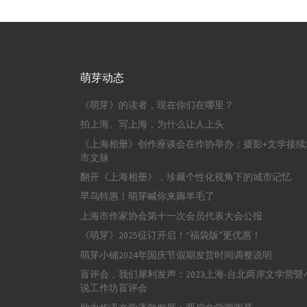
萌芽动态
《萌芽》的读者，现在你们在哪里？
拍上海、写上海，为什么让人上头
《上海相册》创作座谈会在作协举办：摄影+文学接续
市文脉
翻开《上海相册》，珍藏个性化视角下的城市记忆
早鸟特惠！萌芽喊你来薅羊毛了
上海市作家协会第十一次会员代表大会公报
《萌芽》2025征订开启！“福袋版”更优惠！
萌芽小铺2024年国庆节假期发货时间调整说明
盲评会，我们犀利发声：2023上海-台北两岸文学营暨
说工作坊盲评会