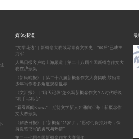
媒体报道
最
“文学花边”｜新概念大赛续写青春文学史：“00后”已成主
力军
人民日报客户端上海频道｜第二十八届全国新概念作文大
城
赛在沪颁奖
《新民晚报》｜第二十八届新概念作文大赛揭晓 鼓励青
少年写作者多角度观察世界
《文汇报》｜“聊天记录”怎么写新概念作文？AI时代呼唤
“我手写我心”
“看看新闻Knews”｜期待文学新人奔涌向江海！新概念作
文大赛颁奖
《解放日报》｜“新概念”28岁了，“愿你们保持好奇，保
小
持提笔书写的勇气与热情”
第二十七届全国新概念作文大赛颁奖