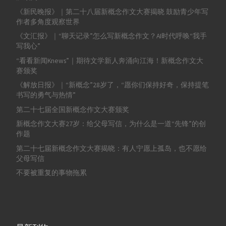
《新民晚报》｜第二十八届新概念作文大赛揭晓 鼓励青少年写
作者多角度观察世界
《文汇报》｜“聊天记录”怎么写新概念作文？AI时代呼唤“我手
写我心”
“看看新闻Knews”｜期待文学新人奔涌向江海！新概念作文大
赛颁奖
《解放日报》｜“新概念”28岁了，“愿你们保持好奇，保持提笔
书写的勇气与热情”
第二十七届全国新概念作文大赛颁奖
新概念作文大赛27岁：给父母写信，为什么是一道“先锋”的创
作题
第二十七届新概念作文大赛揭晓：有人宁愿上孤岛，也不愿给
父母写信
不要被重复的事物拖累