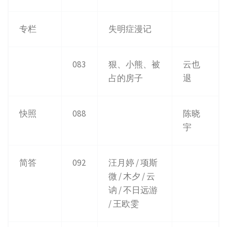
专栏
失明症漫记
083
狠、小熊、被
云也
占的房子
退
快照
088
陈晓
宇
简答
092
汪月婷 / 项斯
微 / 木夕 / 云
讷 / 不日远游
/ 王欧雯