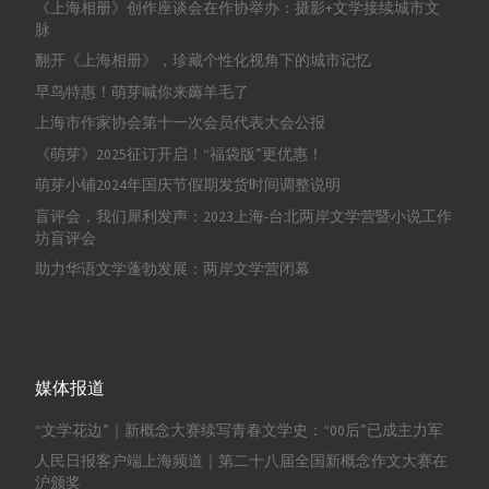
《上海相册》创作座谈会在作协举办：摄影+文学接续城市文
脉
翻开《上海相册》，珍藏个性化视角下的城市记忆
早鸟特惠！萌芽喊你来薅羊毛了
上海市作家协会第十一次会员代表大会公报
《萌芽》2025征订开启！“福袋版”更优惠！
萌芽小铺2024年国庆节假期发货时间调整说明
盲评会，我们犀利发声：2023上海-台北两岸文学营暨小说工作
坊盲评会
助力华语文学蓬勃发展：两岸文学营闭幕
媒体报道
“文学花边”｜新概念大赛续写青春文学史：“00后”已成主力军
人民日报客户端上海频道｜第二十八届全国新概念作文大赛在
沪颁奖