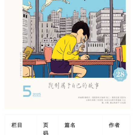
栏目
页
篇名
作者
码