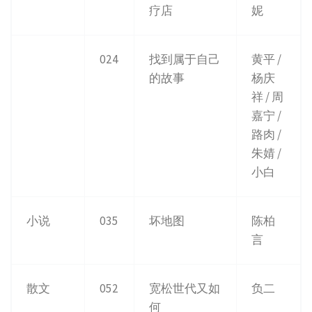
疗店
妮
024
找到属于自己
黄平 /
的故事
杨庆
祥 / 周
嘉宁 /
路肉 /
朱婧 /
小白
小说
035
坏地图
陈柏
言
散文
052
宽松世代又如
负二
何