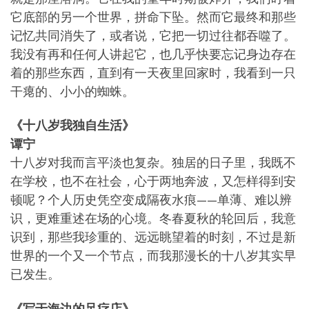
它底部的另一个世界，拼命下坠。然而它最终和那些
记忆共同消失了，或者说，它把一切过往都吞噬了。
我没有再和任何人讲起它，也几乎快要忘记身边存在
着的那些东西，直到有一天夜里回家时，我看到一只
干瘪的、小小的蜘蛛。
《十八岁我独自生活》
谭宁
十八岁对我而言平淡也复杂。独居的日子里，我既不
在学校，也不在社会，心于两地奔波，又怎样得到安
顿呢？个人历史凭空变成隔夜水痕——单薄、难以辨
识，更难重述在场的心境。冬春夏秋的轮回后，我意
识到，那些我珍重的、远远眺望着的时刻，不过是新
世界的一个又一个节点，而我那漫长的十八岁其实早
已发生。
《写于海边的足疗店》