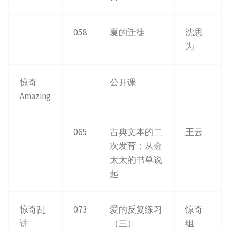
058
夏的迁徙
沈思
为
惊奇
公开课
Amazing
065
古典文本的二
王云
次发育：从金
太太的书单说
起
惊奇乱
073
爱的反复练习
惊奇
讲
（三）
组