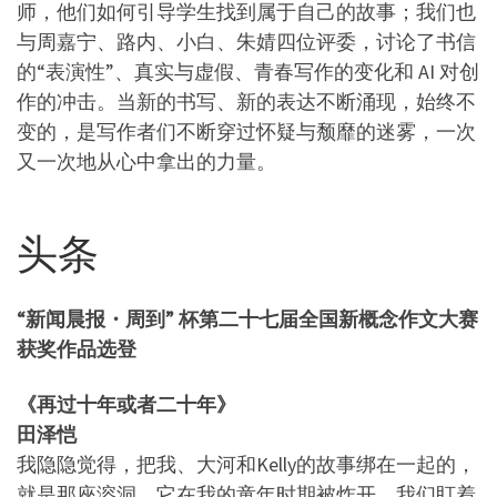
师，他们如何引导学生找到属于自己的故事；我们也
与周嘉宁、路内、小白、朱婧四位评委，讨论了书信
的“表演性”、真实与虚假、青春写作的变化和 AI 对创
作的冲击。当新的书写、新的表达不断涌现，始终不
变的，是写作者们不断穿过怀疑与颓靡的迷雾，一次
又一次地从心中拿出的力量。
头条
“新闻晨报・周到” 杯第二十七届全国新概念作文大赛
获奖作品选登
《再过十年或者二十年》
田泽恺
我隐隐觉得，把我、大河和Kelly的故事绑在一起的，
就是那座溶洞。它在我的童年时期被炸开，我们盯着