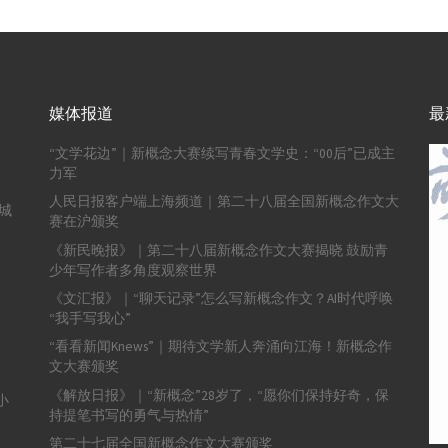
媒体报道
最
“文学花边”｜新概念大赛续写青春文学史：“00后”已成主
力军
人民日报客户端上海频道｜第二十八届全国新概念作文大
城
赛在沪颁奖
《新民晚报》｜第二十八届新概念作文大赛揭晓 鼓励青
少年写作者多角度观察世界
《文汇报》｜“聊天记录”怎么写新概念作文？AI时代呼唤
“我手写我心”
“看看新闻Knews”｜期待文学新人奔涌向江海！新概念作
文大赛颁奖
《解放日报》｜“新概念”28岁了，“愿你们保持好奇，保
小
持提笔书写的勇气与热情”
第二十七届全国新概念作文大赛颁奖