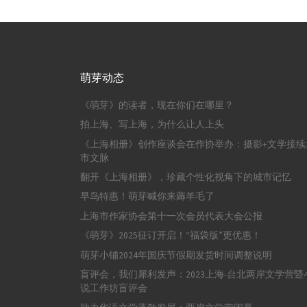
萌芽动态
《萌芽》的读者，现在你们在哪里？
拍上海、写上海，为什么让人上头
《上海相册》创作座谈会在作协举办：摄影+文学接续
市文脉
翻开《上海相册》，珍藏个性化视角下的城市记忆
早鸟特惠！萌芽喊你来薅羊毛了
上海市作家协会第十一次会员代表大会公报
《萌芽》2025征订开启！“福袋版”更优惠！
萌芽小铺2024年国庆节假期发货时间调整说明
盲评会，我们犀利发声：2023上海-台北两岸文学营暨
说工作坊盲评会