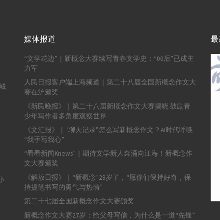
媒体报道
最
“文学花边”｜新概念大赛续写青春文学史：“00后”已成主
力军
人民日报客户端上海频道｜第二十八届全国新概念作文大
城
赛在沪颁奖
《新民晚报》｜第二十八届新概念作文大赛揭晓 鼓励青
少年写作者多角度观察世界
《文汇报》｜“聊天记录”怎么写新概念作文？AI时代呼唤
“我手写我心”
“看看新闻Knews”｜期待文学新人奔涌向江海！新概念作
文大赛颁奖
《解放日报》｜“新概念”28岁了，“愿你们保持好奇，保
小
持提笔书写的勇气与热情”
第二十七届全国新概念作文大赛颁奖
新概念作文大赛27岁：给父母写信，为什么是一道“先锋”