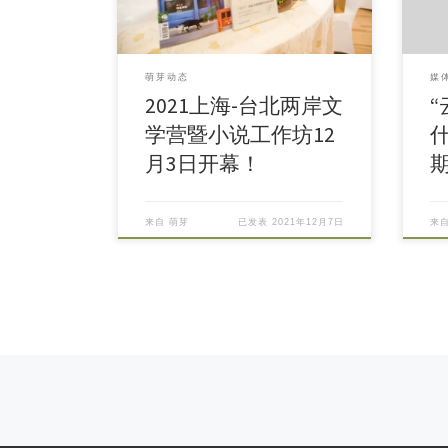
萌芽动态
媒
2021上海-台北两岸文
学营暨小说工作坊12
月3日开幕！
来自
萌芽
已发表
2021年12月7日
来
Posts navigation