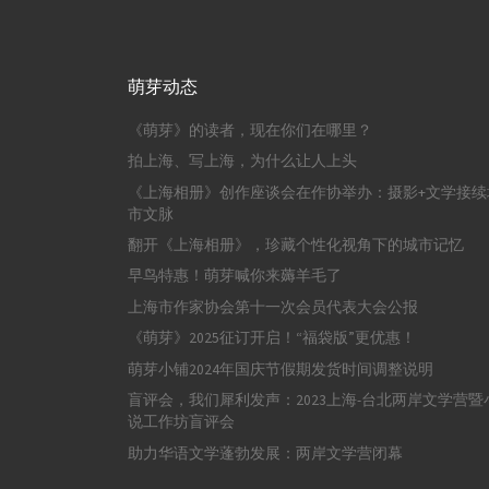
萌芽动态
《萌芽》的读者，现在你们在哪里？
拍上海、写上海，为什么让人上头
《上海相册》创作座谈会在作协举办：摄影+文学接续
市文脉
翻开《上海相册》，珍藏个性化视角下的城市记忆
早鸟特惠！萌芽喊你来薅羊毛了
上海市作家协会第十一次会员代表大会公报
《萌芽》2025征订开启！“福袋版”更优惠！
萌芽小铺2024年国庆节假期发货时间调整说明
盲评会，我们犀利发声：2023上海-台北两岸文学营暨
说工作坊盲评会
助力华语文学蓬勃发展：两岸文学营闭幕