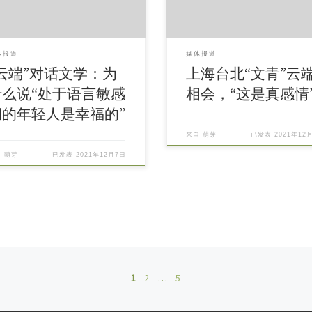
体报道
媒体报道
“云端”对话文学：为
上海台北“文青”云
什么说“处于语言敏感
相会，“这是真感情
期的年轻人是幸福的”
来自
萌芽
已发表
2021年12
自
萌芽
已发表
2021年12月7日
1
2
…
5