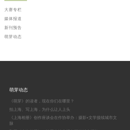
大赛专栏
媒体报道
新刊预告
萌芽动态
萌芽动态
《萌芽》的读者，现在你们在哪里？
拍上海、写上海，为什么让人上头
《上海相册》创作座谈会在作协举办：摄影+文学接续城市文
脉