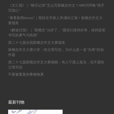
《文汇报》｜“聊天记录”怎么写新概念作文？AI时代呼唤“我手
写我心”
“看看新闻Knews”｜期待文学新人奔涌向江海！新概念作文大
赛颁奖
《解放日报》｜“新概念”28岁了，“愿你们保持好奇，保持提笔
书写的勇气与热情”
第二十七届全国新概念作文大赛颁奖
新概念作文大赛27岁：给父母写信，为什么是一道“先锋”的创
作题
第二十七届新概念作文大赛揭晓：有人宁愿上孤岛，也不愿给
父母写信
不要被重复的事物拖累
最新刊物