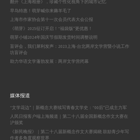
翻开《上海相册》，珍藏个性化视角下的城市记忆
早鸟特惠！萌芽喊你来薅羊毛了
上海市作家协会第十一次会员代表大会公报
《萌芽》2025征订开启！“福袋版”更优惠！
萌芽小铺2024年国庆节假期发货时间调整说明
盲评会，我们犀利发声：2023上海-台北两岸文学营暨小说工作
坊盲评会
助力华语文学蓬勃发展：两岸文学营闭幕
媒体报道
“文学花边”｜新概念大赛续写青春文学史：“00后”已成主力军
人民日报客户端上海频道｜第二十八届全国新概念作文大赛在
沪颁奖
《新民晚报》｜第二十八届新概念作文大赛揭晓 鼓励青少年写
作者多角度观察世界