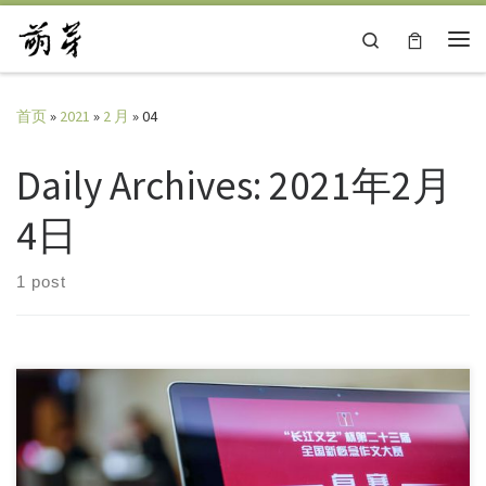
Skip to content
Search
主
首页
»
2021
»
2 月
»
04
Daily Archives:
2021年2月
4日
1 post