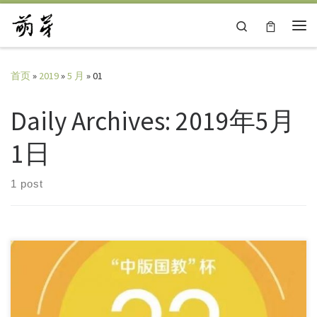
Skip to content
Search
主
首页
»
2019
»
5 月
»
01
Daily Archives:
2019年5月
1日
1 post