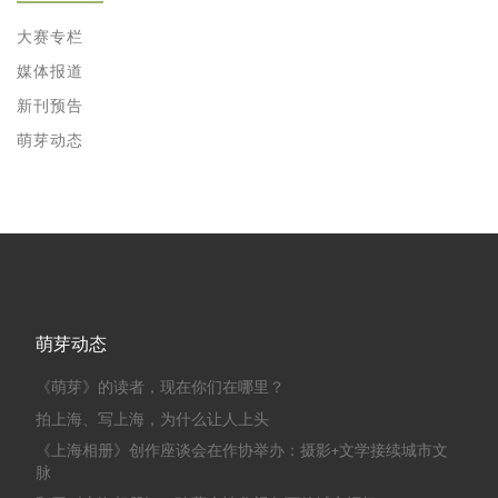
大赛专栏
媒体报道
新刊预告
萌芽动态
萌芽动态
《萌芽》的读者，现在你们在哪里？
拍上海、写上海，为什么让人上头
《上海相册》创作座谈会在作协举办：摄影+文学接续城市文
脉