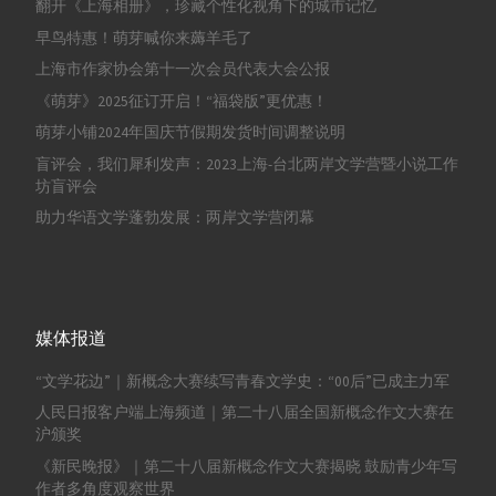
翻开《上海相册》，珍藏个性化视角下的城市记忆
早鸟特惠！萌芽喊你来薅羊毛了
上海市作家协会第十一次会员代表大会公报
《萌芽》2025征订开启！“福袋版”更优惠！
萌芽小铺2024年国庆节假期发货时间调整说明
盲评会，我们犀利发声：2023上海-台北两岸文学营暨小说工作
坊盲评会
助力华语文学蓬勃发展：两岸文学营闭幕
媒体报道
“文学花边”｜新概念大赛续写青春文学史：“00后”已成主力军
人民日报客户端上海频道｜第二十八届全国新概念作文大赛在
沪颁奖
《新民晚报》｜第二十八届新概念作文大赛揭晓 鼓励青少年写
作者多角度观察世界