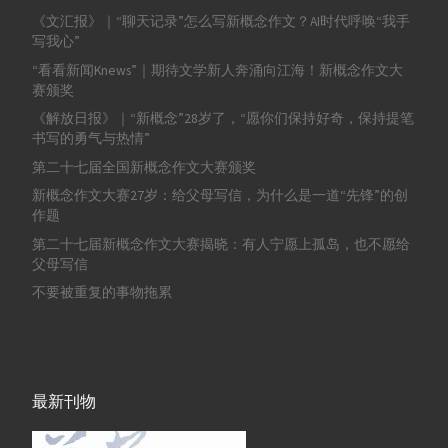
《文汇报》｜“聊天记录”怎么写新概念作文？AI时代呼唤“我手
写我心”
“看看新闻Knews”｜期待文学新人奔涌向江海！新概念作文大
赛颁奖
《解放日报》｜“新概念”28岁了，“愿你们保持好奇，保持提笔
书写的勇气与热情”
第二十七届全国新概念作文大赛颁奖
新概念作文大赛27岁：给父母写信，为什么是一道“先锋”的创
作题
第二十七届新概念作文大赛揭晓：有人宁愿上孤岛，也不愿给
父母写信
不要被重复的事物拖累
最新刊物