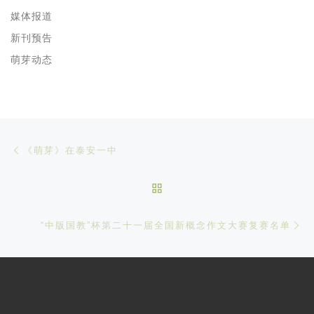
媒体报道
新刊预告
萌芽动态
文章导航
Previous post
《萌芽》在泰安一中
BACK TO POST LIST
Ne
“中版国教”杯第二十一届全国新概念作文大赛复赛名单