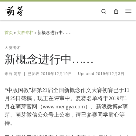
Skip to content
Search
主
首页
»
大赛专栏
»
新概念进行中……
大赛专栏
新概念进行中……
来自
萌芽
|
已发表
2018年12月19日
-
Updated
2019年12月3日
“中版国教”杯第21届全国新概念作文大赛初赛已于11
月25日截稿，现正在评审中。复赛名单将于2019年1
月在萌芽官网（www.mengya.com）、新浪微博@萌
芽、萌芽微信公众号上公布，请已参赛同学耐心等
待。