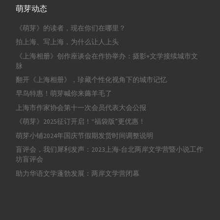
萌芽动态
《萌芽》的读者，现在你们在哪里？
拍上海、写上海，为什么让人上头
《上海相册》创作座谈会在作协举办：摄影+文学接续城市文
脉
翻开《上海相册》，珍藏个性化视角下的城市记忆
早鸟特惠！萌芽喊你来薅羊毛了
上海市作家协会第十一次会员代表大会公报
《萌芽》2025征订开启！“福袋版”更优惠！
萌芽小铺2024年国庆节假期发货时间调整说明
盲评会，我们犀利发声：2023上海-台北两岸文学营暨小说工作
坊盲评会
助力华语文学蓬勃发展：两岸文学营闭幕