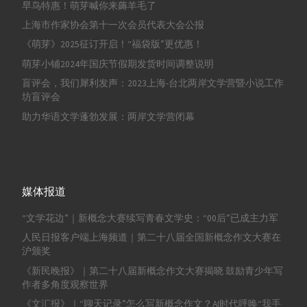
早鸟特惠！萌芽喊你来薅羊毛了
上海市作家协会第十一次会员代表大会公报
《萌芽》2025征订开启！“福袋版”更优惠！
萌芽小铺2024年国庆节假期发货时间调整说明
盲评会，我们犀利发声：2023上海-台北两岸文学营暨小说工作
坊盲评会
助力华语文学蓬勃发展：两岸文学营闭幕
媒体报道
“文学花边”｜新概念大赛续写青春文学史：“00后”已成主力军
人民日报客户端上海频道｜第二十八届全国新概念作文大赛在
沪颁奖
《新民晚报》｜第二十八届新概念作文大赛揭晓 鼓励青少年写
作者多角度观察世界
《文汇报》｜“聊天记录”怎么写新概念作文？AI时代呼唤“我手