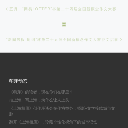
文章导航
Previous post
五月，“网易LOFTER”杯第二十四届全国新概念作文大赛获奖作品选登
BACK TO POST LIST
Ne
“新闻晨报·周到”杯第二十五届全国新概念作文大赛征文启事
萌芽动态
《萌芽》的读者，现在你们在哪里？
拍上海、写上海，为什么让人上头
《上海相册》创作座谈会在作协举办：摄影+文学接续城市文
脉
翻开《上海相册》，珍藏个性化视角下的城市记忆