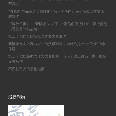
写我心”
“看看新闻Knews”｜期待文学新人奔涌向江海！新概念作文大
赛颁奖
《解放日报》｜“新概念”28岁了，“愿你们保持好奇，保持提笔
书写的勇气与热情”
第二十七届全国新概念作文大赛颁奖
新概念作文大赛27岁：给父母写信，为什么是一道“先锋”的创
作题
第二十七届新概念作文大赛揭晓：有人宁愿上孤岛，也不愿给
父母写信
不要被重复的事物拖累
最新刊物