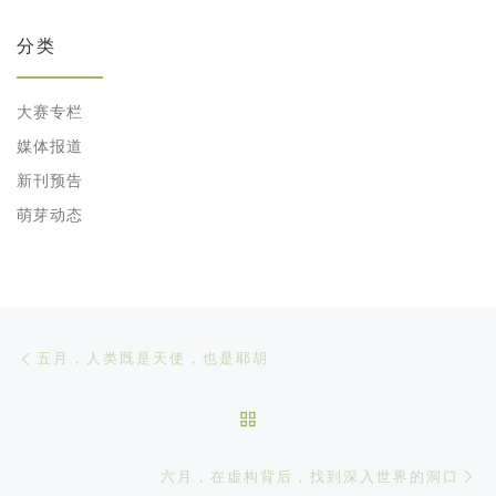
分类
大赛专栏
媒体报道
新刊预告
萌芽动态
文章导航
Previous post
五月，人类既是天使，也是耶胡
BACK TO POST LIST
Ne
六月，在虚构背后，找到深入世界的洞口