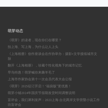
萌芽动态
《萌芽》的读者，现在你们在哪里？
拍上海、写上海，为什么让人上头
《上海相册》创作座谈会在作协举办：摄影+文学接续城市文
脉
翻开《上海相册》，珍藏个性化视角下的城市记忆
早鸟特惠！萌芽喊你来薅羊毛了
上海市作家协会第十一次会员代表大会公报
《萌芽》2025征订开启！“福袋版”更优惠！
萌芽小铺2024年国庆节假期发货时间调整说明
盲评会，我们犀利发声：2023上海-台北两岸文学营暨小说工作
坊盲评会