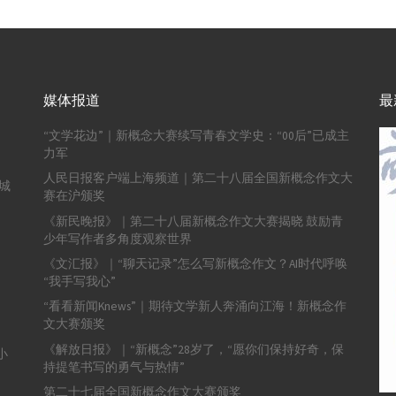
媒体报道
最
“文学花边”｜新概念大赛续写青春文学史：“00后”已成主
力军
人民日报客户端上海频道｜第二十八届全国新概念作文大
城
赛在沪颁奖
《新民晚报》｜第二十八届新概念作文大赛揭晓 鼓励青
少年写作者多角度观察世界
《文汇报》｜“聊天记录”怎么写新概念作文？AI时代呼唤
“我手写我心”
“看看新闻Knews”｜期待文学新人奔涌向江海！新概念作
文大赛颁奖
《解放日报》｜“新概念”28岁了，“愿你们保持好奇，保
小
持提笔书写的勇气与热情”
第二十七届全国新概念作文大赛颁奖