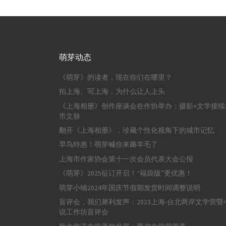
萌芽动态
《萌芽》的读者，现在你们在哪里？
拍上海、写上海，为什么让人上头
《上海相册》创作座谈会在作协举办：摄影+文学接续
市文脉
翻开《上海相册》，珍藏个性化视角下的城市记忆
早鸟特惠！萌芽喊你来薅羊毛了
上海市作家协会第十一次会员代表大会公报
《萌芽》2025征订开启！“福袋版”更优惠！
萌芽小铺2024年国庆节假期发货时间调整说明
盲评会，我们犀利发声：2023上海-台北两岸文学营暨
说工作坊盲评会