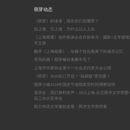
萌芽动态
《萌芽》的读者，现在你们在哪里？
拍上海、写上海，为什么让人上头
《上海相册》创作座谈会在作协举办：摄影+文学接续
市文脉
翻开《上海相册》，珍藏个性化视角下的城市记忆
早鸟特惠！萌芽喊你来薅羊毛了
上海市作家协会第十一次会员代表大会公报
《萌芽》2025征订开启！“福袋版”更优惠！
萌芽小铺2024年国庆节假期发货时间调整说明
盲评会，我们犀利发声：2023上海-台北两岸文学营暨
说工作坊盲评会
助力华语文学蓬勃发展：两岸文学营闭幕