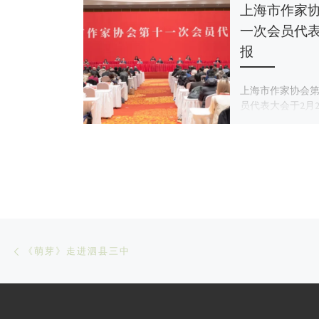
上海市作家
一次会员代
报
上海市作家协会
员代表大会于2月25
文章导航
Previous post
《萌芽》走进泗县三中