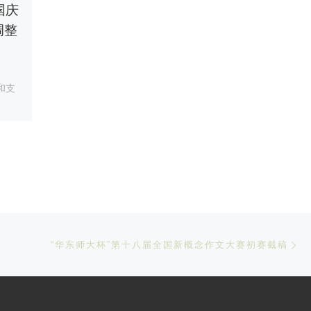
国庆
《萌芽》在绵阳实验
调整
高级中学、绵阳南山
中学和四川省双流棠
湖中学
和支
作者 李元 我是在十年前参加
新概念作文大赛的 […]
Ne
“华东师大杯”第十八届全国新概念作文大赛初赛截稿