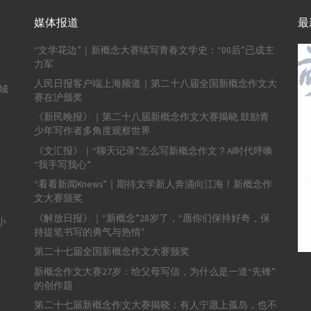
媒体报道
最
“文学花边”｜新概念大赛续写青春文学史：“00后”已成主
力军
人民日报客户端上海频道｜第二十八届全国新概念作文大
城
赛在沪颁奖
《新民晚报》｜第二十八届新概念作文大赛揭晓 鼓励青
少年写作者多角度观察世界
《文汇报》｜“聊天记录”怎么写新概念作文？AI时代呼唤
“我手写我心”
“看看新闻Knews”｜期待文学新人奔涌向江海！新概念作
文大赛颁奖
《解放日报》｜“新概念”28岁了，“愿你们保持好奇，保
小
持提笔书写的勇气与热情”
第二十七届全国新概念作文大赛颁奖
新概念作文大赛27岁：给父母写信，为什么是一道“先锋”
的创作题
第二十七届新概念作文大赛揭晓：有人宁愿上孤岛，也不