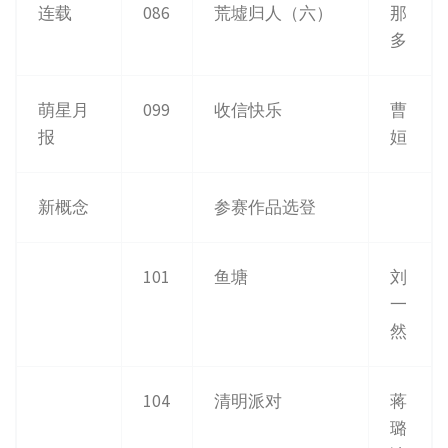
连载
086
荒墟归人（六）
那
多
萌星月
099
收信快乐
曹
报
姮
新概念
参赛作品选登
101
鱼塘
刘
一
然
104
清明派对
蒋
璐