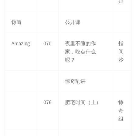
姮
惊奇
公开课
Amazing
070
夜里不睡的作
指
家，吃点什么
间
呢？
沙
惊奇乱讲
076
肥宅时间（上）
惊
奇
组