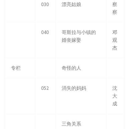
030
漂亮姑娘
察
察
040
哥斯拉与小镇的
邓
婚丧嫁娶
观
杰
专栏
奇怪的人
052
消失的妈妈
沈
大
成
三角关系