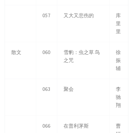
057
又大又悲伤的
库
里
里
散文
060
雪豹：虫之草 鸟
徐
之咒
振
辅
063
聚会
李
驰
翔
066
在普利茅斯
曹