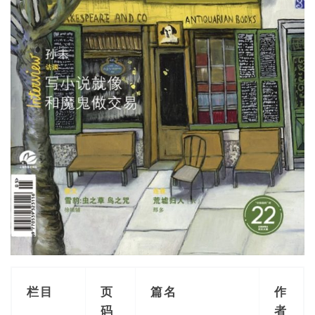
栏目
页
篇名
作
码
者