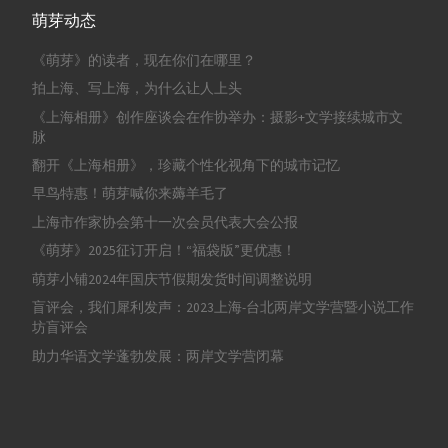
萌芽动态
《萌芽》的读者，现在你们在哪里？
拍上海、写上海，为什么让人上头
《上海相册》创作座谈会在作协举办：摄影+文学接续城市文
脉
翻开《上海相册》，珍藏个性化视角下的城市记忆
早鸟特惠！萌芽喊你来薅羊毛了
上海市作家协会第十一次会员代表大会公报
《萌芽》2025征订开启！“福袋版”更优惠！
萌芽小铺2024年国庆节假期发货时间调整说明
盲评会，我们犀利发声：2023上海-台北两岸文学营暨小说工作
坊盲评会
助力华语文学蓬勃发展：两岸文学营闭幕