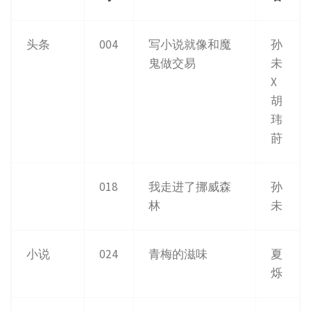
头条
004
写小说就像和魔
孙
鬼做交易
未
X
胡
玮
莳
018
我走进了挪威森
孙
林
未
小说
024
青梅的滋味
夏
烁