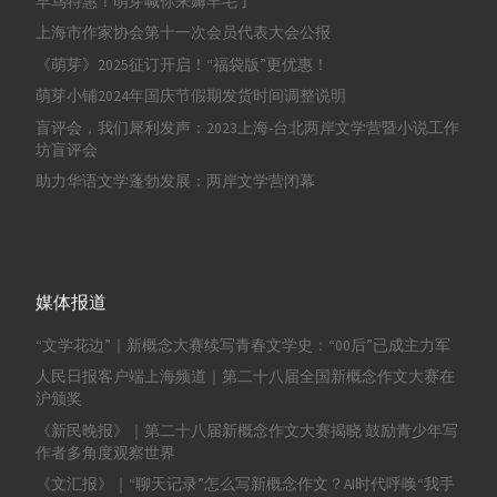
早鸟特惠！萌芽喊你来薅羊毛了
上海市作家协会第十一次会员代表大会公报
《萌芽》2025征订开启！“福袋版”更优惠！
萌芽小铺2024年国庆节假期发货时间调整说明
盲评会，我们犀利发声：2023上海-台北两岸文学营暨小说工作
坊盲评会
助力华语文学蓬勃发展：两岸文学营闭幕
媒体报道
“文学花边”｜新概念大赛续写青春文学史：“00后”已成主力军
人民日报客户端上海频道｜第二十八届全国新概念作文大赛在
沪颁奖
《新民晚报》｜第二十八届新概念作文大赛揭晓 鼓励青少年写
作者多角度观察世界
《文汇报》｜“聊天记录”怎么写新概念作文？AI时代呼唤“我手