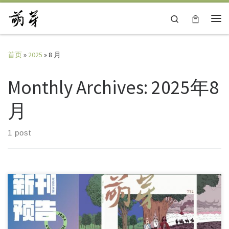
Skip to content
Search
主
首页
»
2025
»
8 月
Monthly Archives:
2025年8
月
1 post