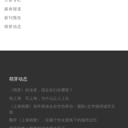
大赛专栏
媒体报道
新刊预告
萌芽动态
萌芽动态
《萌芽》的读者，现在你们在哪里？
拍上海、写上海，为什么让人上头
《上海相册》创作座谈会在作协举办：摄影+文学接续城市文
脉
翻开《上海相册》，珍藏个性化视角下的城市记忆