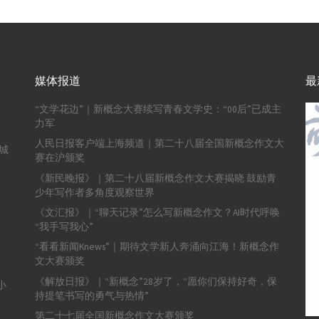
媒体报道
最
“文学花边”｜新概念大赛续写青春文学史：“00后”已成主
力军
人民日报客户端上海频道｜第二十八届全国新概念作文大
城
赛在沪颁奖
《新民晚报》｜第二十八届新概念作文大赛揭晓 鼓励青
少年写作者多角度观察世界
《文汇报》｜“聊天记录”怎么写新概念作文？AI时代呼唤
“我手写我心”
“看看新闻Knews”｜期待文学新人奔涌向江海！新概念作
文大赛颁奖
《解放日报》｜“新概念”28岁了，“愿你们保持好奇，保
小
持提笔书写的勇气与热情”
第二十七届全国新概念作文大赛颁奖