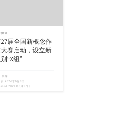
体报道
第27届全国新概念作
文大赛启动，设立新
别“X组”
自
萌芽
发表
2024年6月8日
dated
2024年6月17日