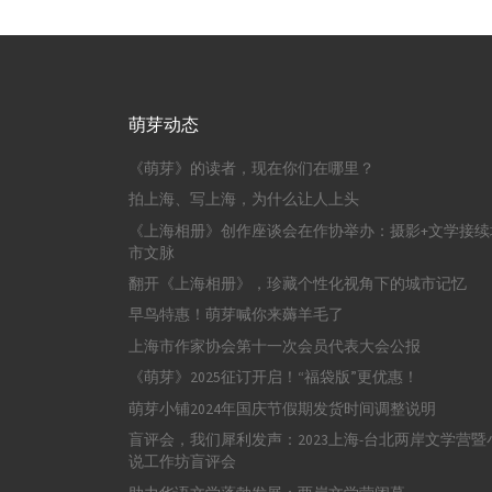
萌芽动态
《萌芽》的读者，现在你们在哪里？
拍上海、写上海，为什么让人上头
《上海相册》创作座谈会在作协举办：摄影+文学接续
市文脉
翻开《上海相册》，珍藏个性化视角下的城市记忆
早鸟特惠！萌芽喊你来薅羊毛了
上海市作家协会第十一次会员代表大会公报
《萌芽》2025征订开启！“福袋版”更优惠！
萌芽小铺2024年国庆节假期发货时间调整说明
盲评会，我们犀利发声：2023上海-台北两岸文学营暨
说工作坊盲评会