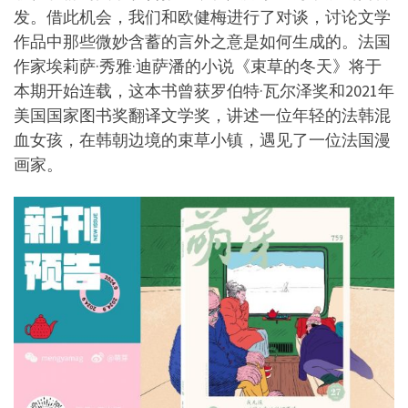
发。借此机会，我们和欧健梅进行了对谈，讨论文学
作品中那些微妙含蓄的言外之意是如何生成的。法国
作家埃莉萨·秀雅·迪萨潘的小说《束草的冬天》将于
本期开始连载，这本书曾获罗伯特·瓦尔泽奖和2021年
美国国家图书奖翻译文学奖，讲述一位年轻的法韩混
血女孩，在韩朝边境的束草小镇，遇见了一位法国漫
画家。