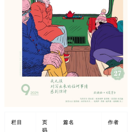
栏目
页
篇名
作者
码