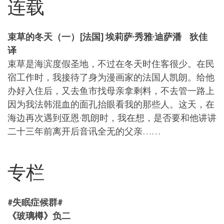
连载
束草的冬天（一）[法国] 埃莉萨·秀雅·迪萨潘 狄佳
译
束草是海滨度假圣地，不过在冬天时住客很少。在民
宿工作时，我接待了身为漫画家的法国人凯朗。给他
办好入住后，又去鱼市找母亲拿剩料，不去管一路上
因为我法韩混血的面孔抬眼看我的那些人。这天，在
海边再次遇到亚恩·凯朗时，我在想，是否要和他讲讲
二十三年前离开后音讯全无的父亲……
专栏
#失眠症候群#
《玻璃樽》负二