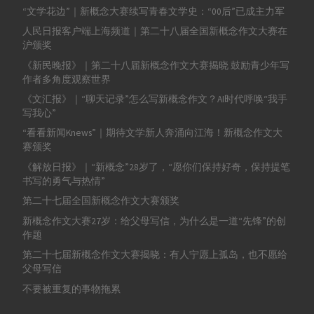
“文学花边”｜新概念大赛续写青春文学史：“00后”已成主力军
人民日报客户端上海频道｜第二十八届全国新概念作文大赛在
沪颁奖
《新民晚报》｜第二十八届新概念作文大赛揭晓 鼓励青少年写
作者多角度观察世界
《文汇报》｜“聊天记录”怎么写新概念作文？AI时代呼唤“我手
写我心”
“看看新闻Knews”｜期待文学新人奔涌向江海！新概念作文大
赛颁奖
《解放日报》｜“新概念”28岁了，“愿你们保持好奇，保持提笔
书写的勇气与热情”
第二十七届全国新概念作文大赛颁奖
新概念作文大赛27岁：给父母写信，为什么是一道“先锋”的创
作题
第二十七届新概念作文大赛揭晓：有人宁愿上孤岛，也不愿给
父母写信
不要被重复的事物拖累