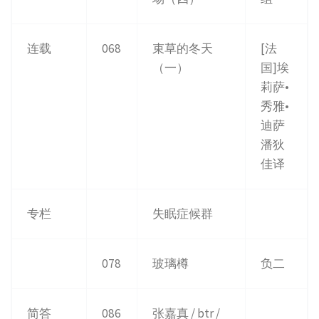
连载
068
束草的冬天
[法
（一）
国]埃
莉萨•
秀雅•
迪萨
潘狄
佳译
专栏
失眠症候群
078
玻璃樽
负二
简答
086
张嘉真 / btr /