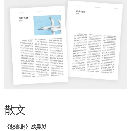
散文
《悲喜剧》成昊勍