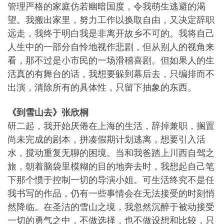
管理严格的家庭仿若幽暗国度，令我萌生逃避的渴
望。我搬出家里，努力工作以换取自由，又决定辞职
远走，我终于明白我是非离开故乡不可的。我将自己
人生中的一部分自怜地视作悲剧，但从别人的视角来
看，那不过是小市民的一场滑稽喜剧。但如果人的生
活真的有舞台的话，我想要躲到幕后去，只编排而不
出演，清除所有的具体性，只留下抽象的东西。
《到雪山去》张欣桐
研二起，我开始厌倦在上海的生活，辞掉兼职，搁置
尚未完成的剧本，拼凑假期计划逃离，想要引入活
水，搅动重复无聊的困境。当和我爸踏上川西自驾之
旅，朝着脑袋里模糊的目的地奔去时，我想起自己笔
下那个惯于控制一切的导演小姐。可生活终究不是任
我书写的作品，仍有一些事情会在无法接受的时刻悄
然降临。在圣洁的雪山之境，我忽然沉醉于被动接受
一切的勇气之中，不做选择，也不做设想和比较，只