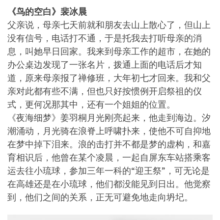
《鸟的空白》裴冰晨
父亲说，母亲七天前就和朋友去山上散心了，但山上
没有信号，电话打不通，于是托我去打听母亲的消
息，叫她早日回家。我来到母亲工作的超市，在她的
办公桌边发现了一张名片，拨通上面的电话后才知
道，原来母亲报了禅修班，大年初七才回来。我和父
亲对此都有些不满，但也只好按惯例开启祭祖的仪
式，更何况那其中，还有一个姐姐的位置。
《夜海细梦》姜羽桐月光刚亮起来，他走到海边。汐
潮涌动，月光骑在浪脊上呼啸扑来，使他不可自抑地
在梦中掉下泪来。浪的击打并不都是梦的虚构，和嘉
育相识后，他曾在某个凌晨，一起自屏东车站搭乘客
运去往小琉球，参加三年一科的“迎王祭”，可无论是
在高雄还是在小琉球，他们都没能见到日出。他觉察
到，他们之间的关系，正无可避免地走向坍圮。