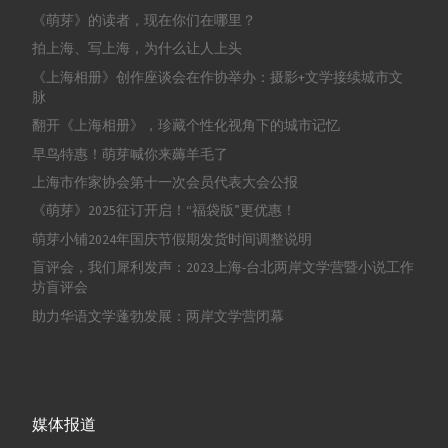
《萌芽》的读者，现在你们在哪里？
拍上海、写上海，为什么让人上头
《上海相册》创作座谈会在作协举办：摄影+文学接续城市文
脉
翻开《上海相册》，珍藏个性化视角下的城市记忆
早鸟特惠！萌芽喊你来薅羊毛了
上海市作家协会第十一次会员代表大会公报
《萌芽》2025征订开启！“福袋版”更优惠！
萌芽小铺2024年国庆节假期发货时间调整说明
盲评会，我们犀利发声：2023上海-台北两岸文学营暨小说工作
坊盲评会
助力华语文学蓬勃发展：两岸文学营闭幕
媒体报道