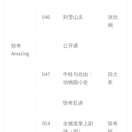
040
到雪山去
张欣
桐
惊奇
公开课
Amazing
047
牛蛙与自由：
田大
动物园小史
豕
惊奇乱讲
054
全频道掌上剧
惊奇
场（四）
组