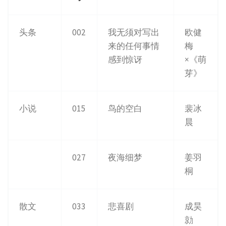
头条
002
我无须对写出
欧健
来的任何事情
梅
感到惊讶
×《萌
芽》
小说
015
鸟的空白
裴冰
晨
027
夜海细梦
姜羽
桐
散文
033
悲喜剧
成昊
勍